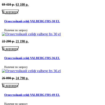
Первоначальная
Текущая
69 410
р.
63 100
р.
цена
цена:
В корзину
составляла
63
69
100
410
р..
Огнестойкий сейф VALBERG FRS-30 EL
р..
Наличие по запросу
Первоначальная
Текущая
22 290
р.
21 190
р.
цена
цена:
В корзину
составляла
21
22
190
290
р..
Огнестойкий сейф VALBERG FRS-36.EL
р..
Наличие по запросу
Первоначальная
Текущая
26 090
р.
24 790
р.
цена
цена:
В корзину
составляла
24
26
790
090
р..
Огнестойкий сейф VALBERG FRS-49 EL
р..
Наличие по запросу