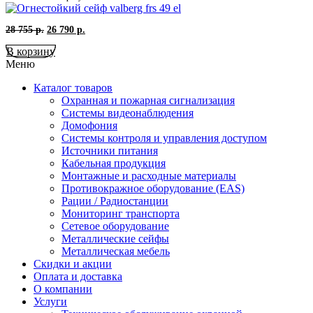
Первоначальная
Текущая
28 755
р.
26 790
р.
цена
цена:
В корзину
составляла
26
28
790
Меню
755
р..
р..
Каталог товаров
Охранная и пожарная сигнализация
Системы видеонаблюдения
Домофония
Системы контроля и управления доступом
Источники питания
Кабельная продукция
Монтажные и расходные материалы
Противокражное оборудование (EAS)
Рации / Радиостанции
Мониторинг транспорта
Сетевое оборудование
Металлические сейфы
Металлическая мебель
Скидки и акции
Оплата и доставка
О компании
Услуги