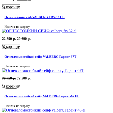
цена
цена:
В корзину
составляла
23
24
190
390
р..
Огнестойкий сейф VALBERG FRS-32 CL
р..
Наличие по запросу
Первоначальная
Текущая
22 890
р.
20 690
р.
цена
цена:
В корзину
составляла
20
22
690
890
р..
Огневзломостойкий сейф VALBERG Гарант-67Т
р..
Наличие по запросу
Первоначальная
Текущая
79 750
р.
72 500
р.
цена
цена:
В корзину
составляла
72
79
500
750
р..
Огневзломостойкий сейф VALBERG Гарант-46.EL
р..
Наличие по запросу