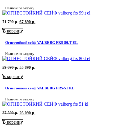
Наличие по запросу
Первоначальная
Текущая
71 790
р.
67 890
р.
цена
цена:
В корзину
составляла
67
71
890
790
р..
Огнестойкий сейф VALBERG FRS-80.T-EL
р..
Наличие по запросу
Первоначальная
Текущая
59 090
р.
55 890
р.
цена
цена:
В корзину
составляла
55
59
890
090
р..
Огнестойкий сейф VALBERG FRS-51 KL
р..
Наличие по запросу
Первоначальная
Текущая
27 590
р.
26 090
р.
цена
цена:
В корзину
составляла
26
27
090