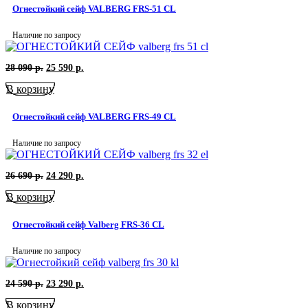
590
р..
Огнестойкий сейф VALBERG FRS-51 CL
р..
Наличие по запросу
Первоначальная
Текущая
28 090
р.
25 590
р.
цена
цена:
В корзину
составляла
25
28
590
090
р..
Огнестойкий сейф VALBERG FRS-49 CL
р..
Наличие по запросу
Первоначальная
Текущая
26 690
р.
24 290
р.
цена
цена:
В корзину
составляла
24
26
290
690
р..
Огнестойкий сейф Valberg FRS-36 СL
р..
Наличие по запросу
Первоначальная
Текущая
24 590
р.
23 290
р.
цена
цена:
В корзину
составляла
23