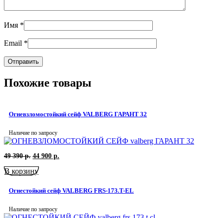
Имя
*
Email
*
Похожие товары
Огневзломостойкий сейф VALBERG ГАРАНТ 32
Наличие по запросу
Первоначальная
Текущая
49 390
р.
44 900
р.
цена
цена:
В корзину
составляла
44
49
900
390
р..
Огнестойкий сейф VALBERG FRS-173.T-EL
р..
Наличие по запросу