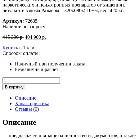
наркотических и психотропных препаратов от хищения в
результате взлома Размеры: 1320x680x510мм; вес -420 кг.
Артикул:
72635
Наличие по запросу
Первоначальная
Текущая
445 390
р.
404 900
р.
цена
цена:
Купить в 1 клик
составляла
404
Способы оплаты:
445
900
390
р..
Наличный при получении заказа
р..
Безналичный расчет
Количество
товара
В корзину
Взломостойкий
сейф
Описание
VALBERG
Характеристика
РУБЕЖ
Отзывы (0)
1368
KL
Описание
— предназначен для защиты ценностей и документов, а также