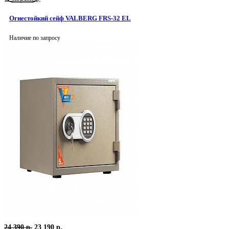
24
290
590
р..
Огнестойкий сейф VALBERG FRS-32 EL
р..
Наличие по запросу
Первоначальная
Текущая
24 390
р.
23 190
р.