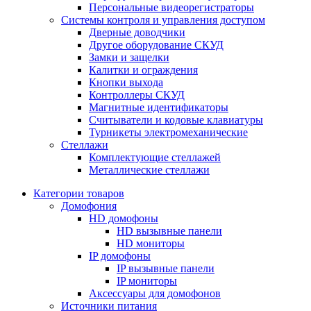
Персональные видеорегистраторы
Системы контроля и управления доступом
Дверные доводчики
Другое оборудование СКУД
Замки и защелки
Калитки и ограждения
Кнопки выхода
Контроллеры СКУД
Магнитные идентификаторы
Считыватели и кодовые клавиатуры
Турникеты электромеханические
Стеллажи
Комплектующие стеллажей
Металлические стеллажи
Категории товаров
Домофония
HD домофоны
HD вызывные панели
HD мониторы
IP домофоны
IP вызывные панели
IP мониторы
Аксессуары для домофонов
Источники питания