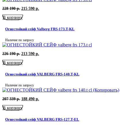
Первоначальная
Текущая
228 190
р.
215 590
р.
цена
цена:
В корзину
составляла
215
228
590
190
р..
Огнестойкий сейф Valberg FRS-173.T-KL
р..
Наличие по запросу
Первоначальная
Текущая
226 190
р.
213 590
р.
цена
цена:
В корзину
составляла
213
226
590
190
р..
Огнестойкий сейф VALBERG FRS-140.T-KL
р..
Наличие по запросу
Первоначальная
Текущая
207 339
р.
188 490
р.
цена
цена:
В корзину
составляла
188
207
490
339
р..
Огнестойкий сейф VALBERG FRS-127.T-EL
р..