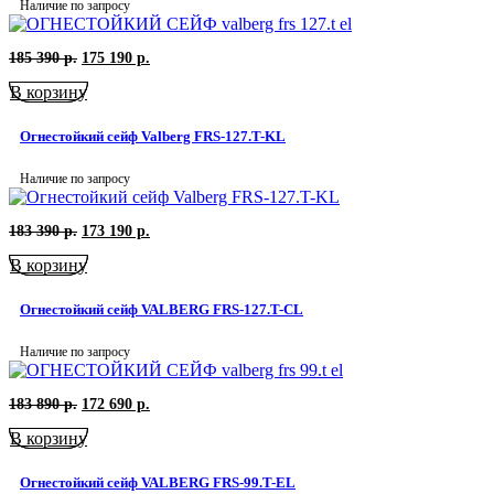
Наличие по запросу
Первоначальная
Текущая
185 390
р.
175 190
р.
цена
цена:
В корзину
составляла
175
185
190
390
р..
Огнестойкий сейф Valberg FRS-127.T-KL
р..
Наличие по запросу
Первоначальная
Текущая
183 390
р.
173 190
р.
цена
цена:
В корзину
составляла
173
183
190
390
р..
Огнестойкий сейф VALBERG FRS-127.T-CL
р..
Наличие по запросу
Первоначальная
Текущая
183 890
р.
172 690
р.
цена
цена:
В корзину
составляла
172
183
690
890
р..
Огнестойкий сейф VALBERG FRS-99.T-EL
р..