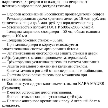
наркотических средств и психотропных веществ от
несанкционированного доступа (взлома)
— Одобрен ассоциацией Российских производителей сейфов.
— Рекомендованная сумма хранения денег до 16 млн. руб. для
физических лиц и до 8 млн. руб. для юридических лиц.
— Устойчивость к взлому: ГОСТ Р 50862-2005, класс 4.
— Толщина защитного слоя двери – 50 мм, общая толщина
двери – 100 мм.
— Толщина боковых стенок – 55 мм.
— При заливке двери и корпуса используется
запатентованная система армирования бетона.
— Запатентованная многослойная защита стенки и двери
сейфа (сэндвич с композиционными материалами).
— Трёхсторонняя усиленная ригельная система запирания.
— Защита ригельного механизма калёным стеклом.
— Защита замков и ригелей от высверливания и выбивания.
— Система блокировки ригельного механизма при
выбивании замка.
— Комплектуется двумя ключевыми замками KABA MAUER
(Германия).
— Имеется устройство для опечатывания.
— Дополнительная опция – установка трейзера.
— Наличие анкерного крепления к полу. Анкерный болт в
комплекте.