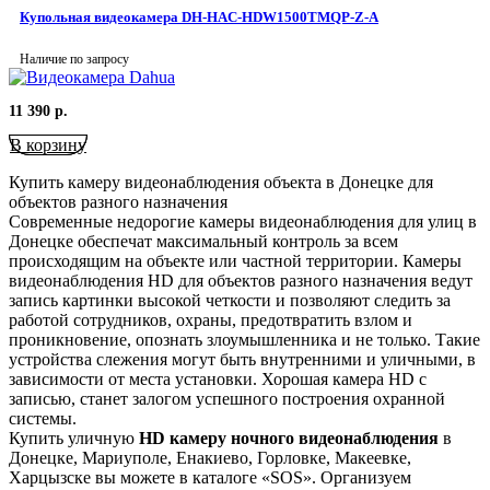
Купольная видеокамера DH-HAC-HDW1500TMQP-Z-A
Наличие по запросу
11 390
р.
В корзину
Купить камеру видеонаблюдения объекта в Донецке для
объектов разного назначения
Современные недорогие камеры видеонаблюдения для улиц в
Донецке обеспечат максимальный контроль за всем
происходящим на объекте или частной территории. Камеры
видеонаблюдения HD для объектов разного назначения ведут
запись картинки высокой четкости и позволяют следить за
работой сотрудников, охраны, предотвратить взлом и
проникновение, опознать злоумышленника и не только. Такие
устройства слежения могут быть внутренними и уличными, в
зависимости от места установки. Хорошая камера HD с
записью, станет залогом успешного построения охранной
системы.
Купить уличную
HD камеру ночного видеонаблюдения
в
Донецке, Мариуполе, Енакиево, Горловке, Макеевке,
Харцызске вы можете в каталоге ​«SOS». Организуем