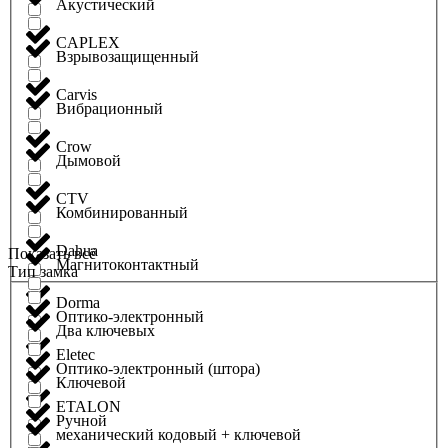
Акустический
CAPLEX
Взрывозащищенный
Carvis
Вибрационный
Crow
Дымовой
CTV
Комбинированный
Dahua
Показать всё
Магнитоконтактный
Тип замка
Dorma
Оптико-электронный
Два ключевых
Eletec
Оптико-электронный (штора)
Ключевой
ETALON
Ручной
механический кодовый + ключевой