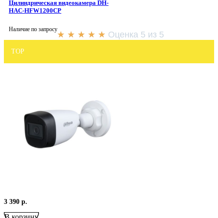
Цилиндрическая видеокамера DH-
HAC-HFW1200CP
Наличие по запросу
★
★
★
★
★
Оценка 5 из 5
TOP
3 390
р.
В корзину