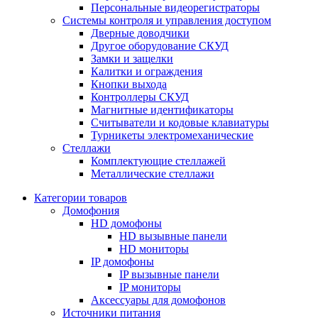
Персональные видеорегистраторы
Системы контроля и управления доступом
Дверные доводчики
Другое оборудование СКУД
Замки и защелки
Калитки и ограждения
Кнопки выхода
Контроллеры СКУД
Магнитные идентификаторы
Считыватели и кодовые клавиатуры
Турникеты электромеханические
Стеллажи
Комплектующие стеллажей
Металлические стеллажи
Категории товаров
Домофония
HD домофоны
HD вызывные панели
HD мониторы
IP домофоны
IP вызывные панели
IP мониторы
Аксессуары для домофонов
Источники питания