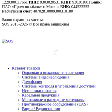
1229300117661
ИНН:
9303020531
КПП:
930301001
Банк:
ПАО «Промсвязьбанк» г. Москва
БИК:
044525555
Расчетный счет:
40702810009300310180
S
алон
о
хранных
s
истем
SOS 2015-2026 © Все права защищены
Создание сайтов — WebCreativeStudio
Каталог товаров
Охранная и пожарная сигнализация
Системы видеонаблюдения
Домофония
Системы контроля и управления доступом
Источники питания
Кабельная продукция
Монтажные и расходные материалы
Противокражное оборудование (EAS)
Рации / Радиостанции