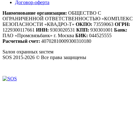
Договор-оферта
Наименование организации:
ОБЩЕСТВО С
ОГРАНИЧЕННОЙ ОТВЕТСТВЕННОСТЬЮ «КОМПЛЕКС
БЕЗОПАСНОСТИ «КВАДРО-Т»
ОКПО:
73559063
ОГРН:
1229300117661
ИНН:
9303020531
КПП:
930301001
Банк:
ПАО «Промсвязьбанк» г. Москва
БИК:
044525555
Расчетный счет:
40702810009300310180
S
алон
о
хранных
s
истем
SOS 2015-2026 © Все права защищены
Создание сайтов — WebCreativeStudio