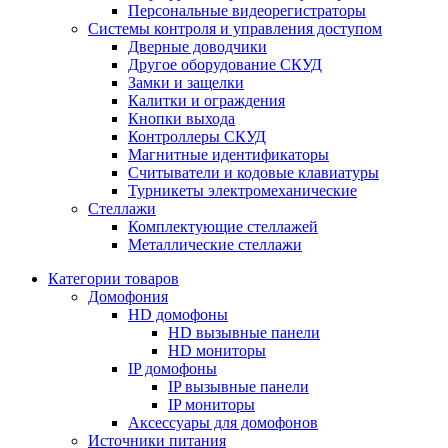
Персональные видеорегистраторы
Системы контроля и управления доступом
Дверные доводчики
Другое оборудование СКУД
Замки и защелки
Калитки и ограждения
Кнопки выхода
Контроллеры СКУД
Магнитные идентификаторы
Считыватели и кодовые клавиатуры
Турникеты электромеханические
Стеллажи
Комплектующие стеллажей
Металлические стеллажи
Категории товаров
Домофония
HD домофоны
HD вызывные панели
HD мониторы
IP домофоны
IP вызывные панели
IP мониторы
Аксессуары для домофонов
Источники питания