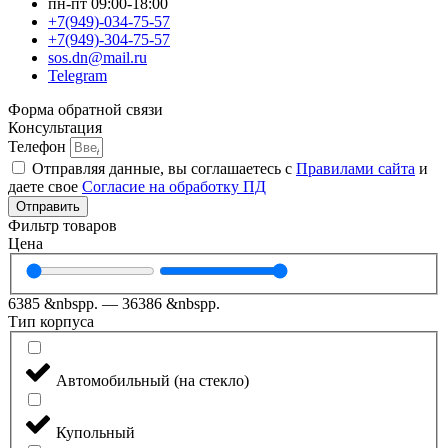
пн-пт 09:00-18:00
+7(949)-034-75-57
+7(949)-304-75-57
sos.dn@mail.ru
Telegram
Форма обратной связи
Консультация
Телефон
Отправляя данные, вы соглашаетесь с
Правилами сайта
и
даете свое
Согласие на обработку ПД
Отправить
Фильтр товаров
Цена
6385
&nbspр.
—
36386
&nbspр.
Тип корпуса
Автомобильный (на стекло)
Купольный