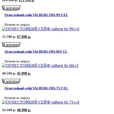
183 390
р.
173 190
р.
цена
цена:
В корзину
составляла
173
183
190
Огнестойкий сейф VALBERG FRS-99.T-EL
390
р..
р..
Наличие по запросу
Первоначальная
Текущая
71 790
р.
67 890
р.
цена
цена:
В корзину
составляла
67
71
890
Огнестойкий сейф VALBERG FRS-66T CL
790
р..
р..
Наличие по запросу
Первоначальная
Текущая
48 590
р.
45 890
р.
цена
цена:
В корзину
составляла
45
48
890
Огнестойкий сейф VALBERG FRS-73.T-EL
590
р..
р..
Наличие по запросу
Первоначальная
Текущая
54 590
р.
48 890
р.
цена
цена: