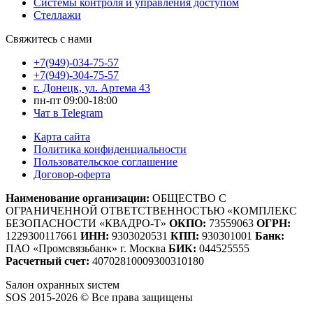
Системы контроля и управления доступом
Стеллажи
Свяжитесь с нами
+7(949)-034-75-57
+7(949)-304-75-57
г. Донецк, ул. Артема 43
пн-пт 09:00-18:00
Чат в Telegram
Карта сайта
Политика конфиденциальности
Пользовательское соглашение
Договор-оферта
Наименование организации:
ОБЩЕСТВО С
ОГРАНИЧЕННОЙ ОТВЕТСТВЕННОСТЬЮ «КОМПЛЕКС
БЕЗОПАСНОСТИ «КВАДРО-Т»
ОКПО:
73559063
ОГРН:
1229300117661
ИНН:
9303020531
КПП:
930301001
Банк:
ПАО «Промсвязьбанк» г. Москва
БИК:
044525555
Расчетный счет:
40702810009300310180
S
алон
о
хранных
s
истем
SOS 2015-2026 © Все права защищены