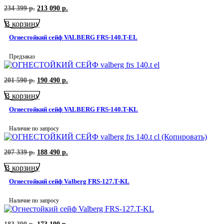
Первоначальная
Текущая
234 399
р.
213 090
р.
цена
цена:
В корзину
составляла
213
234
090
Огнестойкий сейф VALBERG FRS-140.T-EL
399
р..
р..
Предзаказ
Первоначальная
Текущая
201 590
р.
190 490
р.
цена
цена:
В корзину
составляла
190
201
490
Огнестойкий сейф VALBERG FRS-140.T-KL
590
р..
р..
Наличие по запросу
Первоначальная
Текущая
207 339
р.
188 490
р.
цена
цена:
В корзину
составляла
188
207
490
Огнестойкий сейф Valberg FRS-127.T-KL
339
р..
р..
Наличие по запросу
Первоначальная
Текущая