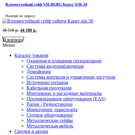
26
790
Взломостойкий сейф VALBERG Карат ASK.30
090
р..
р..
Наличие по запросу
Первоначальная
Текущая
48 510
р.
44 100
р.
цена
цена:
В корзину
составляла
44
48
100
Меню
510
р..
р..
Каталог товаров
Охранная и пожарная сигнализация
Системы видеонаблюдения
Домофония
Системы контроля и управления доступом
Источники питания
Кабельная продукция
Монтажные и расходные материалы
Противокражное оборудование (EAS)
Рации / Радиостанции
Мониторинг транспорта
Сетевое оборудование
Металлические сейфы
Металлическая мебель
Скидки и акции