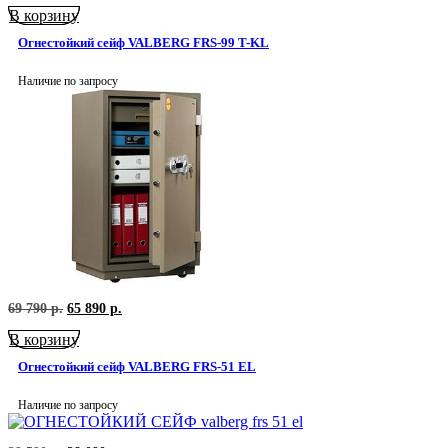
В корзину
составляла
48
54
890
Огнестойкий сейф VALBERG FRS-99 T-KL
590
р..
р..
Наличие по запросу
Первоначальная
Текущая
69 790
р.
65 890
р.
цена
цена:
В корзину
составляла
65
69
890
Огнестойкий сейф VALBERG FRS-51 EL
790
р..
р..
Наличие по запросу