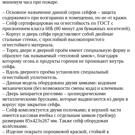
минимум часа при пожаре.
– Основное назначение данной серии сейфов – защита
содержимого при возгорании в помещении, но не от кражи.
– Сейф сертифицирован на огнестойкость по ГОСТ с
присвоением класса 60Б (60 минут для бумажных носителей).
– Корпус и дверь сейфа представляют собой двойные
стальные стенки, с прослойкой высокопористого
огнестойкого материала.
– Торец двери и дверной проём имеют специальную форму и
образуют так называемый «тепловой замок», благодаря
которому огонь и продукты горения не проникают внутрь
сейфа.
– Вдоль дверного проёма установлен специальный
огнестойкий уплотнитель.
– Данная модель оборудована двумя замками: кодовым
механическим (без возможности смены кода) и ключевым.
– Дверь запирается ригелями – цилиндрическими
металлическими брусками, которые выдвигаются из двери в
корпус при закрытии сейфа.
– Сейф комплектуется двумя полочками; в верхней части
имеется кассовая ячейка с отдельным замком (трейзер)
размерами 85х423х267 мм. Также сейф оборудован
колёсиками.
– Изделие покрыто порошковой краской, стойкой к