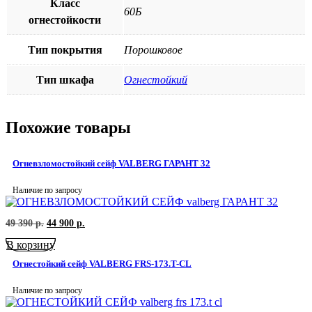
Класс
60Б
огнестойкости
Тип покрытия
Порошковое
Тип шкафа
Огнестойкий
Похожие товары
Огневзломостойкий сейф VALBERG ГАРАНТ 32
Наличие по запросу
Первоначальная
Текущая
49 390
р.
44 900
р.
цена
цена:
В корзину
составляла
44
49
900
Огнестойкий сейф VALBERG FRS-173.T-CL
390
р..
р..
Наличие по запросу