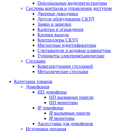
Персональные видеорегистраторы
Системы контроля и управления доступом
Дверные доводчики
Другое оборудование СКУД
Замки и защелки
Калитки и ограждения
Кнопки выхода
Контроллеры СКУД
Магнитные идентификаторы
Считыватели и кодовые клавиатуры
Турникеты электромеханические
Стеллажи
Комплектующие стеллажей
Металлические стеллажи
Категории товаров
Домофония
HD домофоны
HD вызывные панели
HD мониторы
IP домофоны
IP вызывные панели
IP мониторы
Аксессуары для домофонов
Источники питания