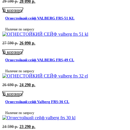
Первоначальная
Текущая
29 590
р.
28 090
р.
цена
цена:
В корзину
составляла
28
29
090
Огнестойкий сейф VALBERG FRS-51 KL
590
р..
р..
Наличие по запросу
Первоначальная
Текущая
27 590
р.
26 090
р.
цена
цена:
В корзину
составляла
26
27
090
Огнестойкий сейф VALBERG FRS-49 CL
590
р..
р..
Наличие по запросу
Первоначальная
Текущая
26 690
р.
24 290
р.
цена
цена:
В корзину
составляла
24
26
290
Огнестойкий сейф Valberg FRS-36 СL
690
р..
р..
Наличие по запросу
Первоначальная
Текущая
24 590
р.
23 290
р.