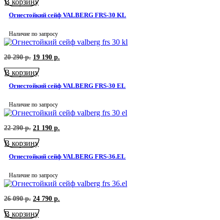
В корзину
составляла
63
69
100
Огнестойкий сейф VALBERG FRS-30 KL
410
р..
р..
Наличие по запросу
Первоначальная
Текущая
20 290
р.
19 190
р.
цена
цена:
В корзину
составляла
19
20
190
Огнестойкий сейф VALBERG FRS-30 EL
290
р..
р..
Наличие по запросу
Первоначальная
Текущая
22 290
р.
21 190
р.
цена
цена:
В корзину
составляла
21
22
190
Огнестойкий сейф VALBERG FRS-36.EL
290
р..
р..
Наличие по запросу
Первоначальная
Текущая
26 090
р.
24 790
р.
цена
цена:
В корзину
составляла
24