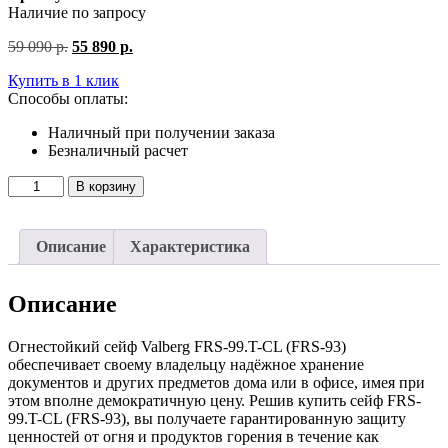
Наличие по запросу
Первоначальная
Текущая
59 090
р.
55 890
р.
цена
цена:
Купить в 1 клик
составляла
55
Способы оплаты:
59
890
090
р..
Наличный при получении заказа
р..
Безналичный расчет
Количество
В корзину
товара
Огнестойкий
сейф
Описание
Характеристика
VALBERG
FRS-
80.T-
Описание
EL
Огнестойкий сейф Valberg FRS-99.T-CL (FRS-93)
обеспечивает своему владельцу надёжное хранение
документов и других предметов дома или в офисе, имея при
этом вполне демократичную цену. Решив купить сейф FRS-
99.T-CL (FRS-93), вы получаете гарантированную защиту
ценностей от огня и продуктов горения в течение как