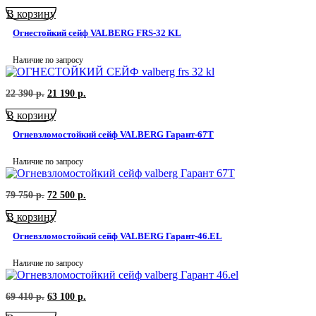
цена
цена:
В корзину
составляла
23
24
290
Огнестойкий сейф VALBERG FRS-32 KL
590
р..
р..
Наличие по запросу
Первоначальная
Текущая
22 390
р.
21 190
р.
цена
цена:
В корзину
составляла
21
22
190
Огневзломостойкий сейф VALBERG Гарант-67Т
390
р..
р..
Наличие по запросу
Первоначальная
Текущая
79 750
р.
72 500
р.
цена
цена:
В корзину
составляла
72
79
500
Огневзломостойкий сейф VALBERG Гарант-46.EL
750
р..
р..
Наличие по запросу
Первоначальная
Текущая
69 410
р.
63 100
р.
цена
цена: