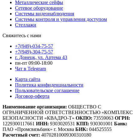
Металлические сейфы
Сетевое оборудование
Системы видеонаблюдения
Системы контроля и управления доступом
Стеллажи
Свяжитесь с нами
+7(949)-034-75-57
+7(949)-304-75-57
г. Донецк, ул. Артема 43
пн-пт 09:00-18:00
Чат в Telegram
Карта сайта
Политика конфиденциальности
Пользовательское соглашение
Договор-оферта
Наименование организации:
ОБЩЕСТВО С
ОГРАНИЧЕННОЙ ОТВЕТСТВЕННОСТЬЮ «КОМПЛЕКС
БЕЗОПАСНОСТИ «КВАДРО-Т»
ОКПО:
73559063
ОГРН:
1229300117661
ИНН:
9303020531
КПП:
930301001
Банк:
ПАО «Промсвязьбанк» г. Москва
БИК:
044525555
Расчетный счет:
40702810009300310180