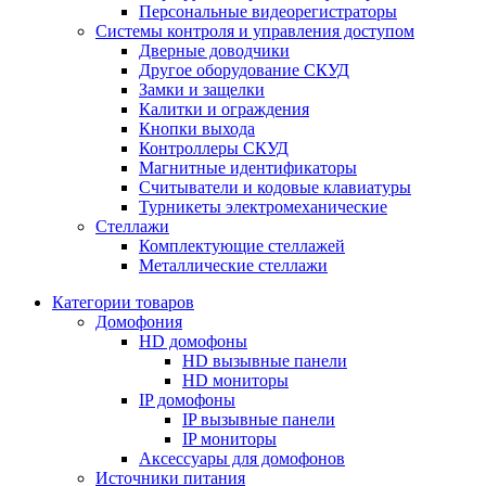
Персональные видеорегистраторы
Системы контроля и управления доступом
Дверные доводчики
Другое оборудование СКУД
Замки и защелки
Калитки и ограждения
Кнопки выхода
Контроллеры СКУД
Магнитные идентификаторы
Считыватели и кодовые клавиатуры
Турникеты электромеханические
Стеллажи
Комплектующие стеллажей
Металлические стеллажи
Категории товаров
Домофония
HD домофоны
HD вызывные панели
HD мониторы
IP домофоны
IP вызывные панели
IP мониторы
Аксессуары для домофонов
Источники питания