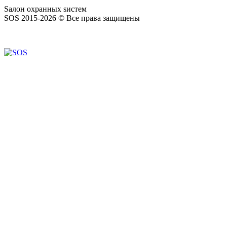
S
алон
о
хранных
s
истем
SOS 2015-2026 © Все права защищены
Создание сайтов — WebCreativeStudio