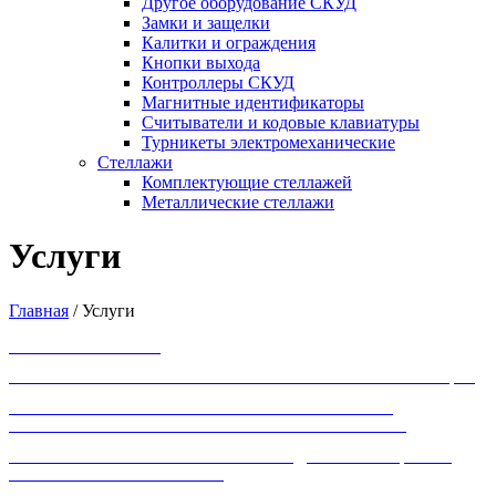
Другое оборудование СКУД
Замки и защелки
Калитки и ограждения
Кнопки выхода
Контроллеры СКУД
Магнитные идентификаторы
Считыватели и кодовые клавиатуры
Турникеты электромеханические
Стеллажи
Комплектующие стеллажей
Металлические стеллажи
Услуги
Главная
/
Услуги
ОХРАННЫЕ УСЛУГИ
ТЕХНИЧЕСКОЕ ОБСЛУЖИВАНИЕ ОХРАННОЙ СИГНАЛИЗАЦИИ
КОМПЛЕКСНЫЙ МОНТАЖ СИСТЕМ ТЕХНИЧЕСКОЙ
БЕЗОПАСНОСТИ РАЗЛИЧНОЙ СТЕПЕНИ СЛОЖНОСТИ
РАЗРАБОТКА ПРОЕКТНОЙ И РАБОЧЕЙ ДОКУМЕНТАЦИИ ПО
СИСТЕМАМ БЕЗОПАСНОСТИ