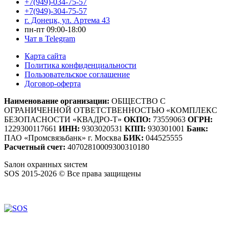
+7(949)-034-75-57
+7(949)-304-75-57
г. Донецк, ул. Артема 43
пн-пт 09:00-18:00
Чат в Telegram
Карта сайта
Политика конфиденциальности
Пользовательское соглашение
Договор-оферта
Наименование организации:
ОБЩЕСТВО С
ОГРАНИЧЕННОЙ ОТВЕТСТВЕННОСТЬЮ «КОМПЛЕКС
БЕЗОПАСНОСТИ «КВАДРО-Т»
ОКПО:
73559063
ОГРН:
1229300117661
ИНН:
9303020531
КПП:
930301001
Банк:
ПАО «Промсвязьбанк» г. Москва
БИК:
044525555
Расчетный счет:
40702810009300310180
S
алон
о
хранных
s
истем
SOS 2015-2026 © Все права защищены
Создание сайтов — WebCreativeStudio