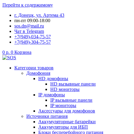
Перейти к содержимому
г. Донецк, ул. Артема 43
пн-пт 09:00-18:00
sos.dn@mail.ru
Чат в Telegram
+7(949)-034-75-57
+7(949)-304-75-57
0
р.
0
Корзина
Категории товаров
Домофония
HD домофоны
HD вызывные панели
HD мониторы
IP домофоны
IP вызывные панели
IP мониторы
Аксессуары для домофонов
Источники питания
Аккумуляторные батарейки
Аккумуляторы для ИБП
Блоки бесперебойного питания