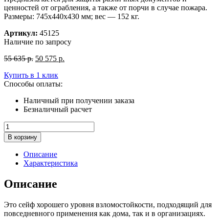
ценностей от ограбления, а также от порчи в случае пожара.
Размеры: 745x440x430 мм; вес — 152 кг.
Артикул:
45125
Наличие по запросу
Первоначальная
Текущая
55 635
р.
50 575
р.
цена
цена:
Купить в 1 клик
составляла
50
Способы оплаты:
55
575
635
р..
Наличный при получении заказа
р..
Безналичный расчет
Количество
товара
В корзину
Взломостойкий
сейф
Описание
VALBERG
Характеристика
КВАРЦИТ
75
Описание
МТ
Это сейф хорошего уровня взломостойкости, подходящий для
повседневного применения как дома, так и в организациях.