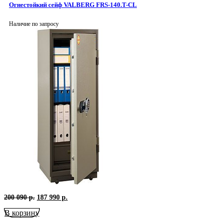
399
р..
Огнестойкий сейф VALBERG FRS-140.T-CL
р..
Наличие по запросу
Первоначальная
Текущая
200 090
р.
187 990
р.
цена
цена:
В корзину
составляла
187
200
990