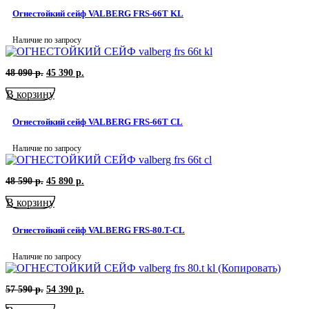
090
р..
Огнестойкий сейф VALBERG FRS-66T KL
р..
Наличие по запросу
Первоначальная
Текущая
48 090
р.
45 390
р.
цена
цена:
В корзину
составляла
45
48
390
090
р..
Огнестойкий сейф VALBERG FRS-66T CL
р..
Наличие по запросу
Первоначальная
Текущая
48 590
р.
45 890
р.
цена
цена:
В корзину
составляла
45
48
890
590
р..
Огнестойкий сейф VALBERG FRS-80.T-CL
р..
Наличие по запросу
Первоначальная
Текущая
57 590
р.
54 390
р.
цена
цена: