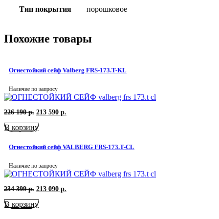
Тип покрытия
порошковое
Похожие товары
Огнестойкий сейф Valberg FRS-173.T-KL
Наличие по запросу
Первоначальная
Текущая
226 190
р.
213 590
р.
цена
цена:
В корзину
составляла
213
226
590
190
р..
Огнестойкий сейф VALBERG FRS-173.T-CL
р..
Наличие по запросу
Первоначальная
Текущая
234 399
р.
213 090
р.
цена
цена:
В корзину
составляла
213
234
090