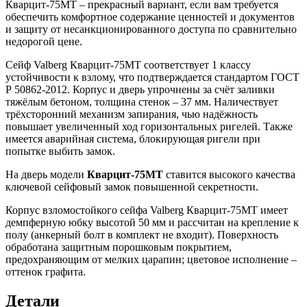
Кварцит-75MТ – прекрасный вариант, если вам требуется
обеспечить комфортное содержание ценностей и документов
и защиту от несанкционированного доступа по сравнительно
недорогой цене.
Сейф Valberg Кварцит-75MТ соответствует 1 классу
устойчивости к взлому, что подтверждается стандартом ГОСТ
Р 50862-2012. Корпус и дверь упрочнены за счёт заливки
тяжёлым бетоном, толщина стенок – 37 мм. Наличествует
трёхсторонний механизм запирания, чью надёжность
повышает увеличенный ход горизонтальных ригелей. Также
имеется аварийная система, блокирующая ригели при
попытке выбить замок.
На дверь модели
Кварцит-75MТ
ставится высокого качества
ключевой сейфовый замок повышенной секретности.
Корпус взломостойкого сейфа Valberg Кварцит-75MТ имеет
демпферную юбку высотой 50 мм и рассчитан на крепление к
полу (анкерный болт в комплект не входит). Поверхность
обработана защитным порошковым покрытием,
предохраняющим от мелких царапин; цветовое исполнение –
оттенок графита.
Детали