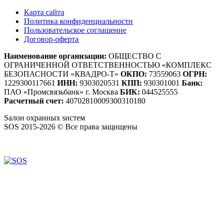
Карта сайта
Политика конфиденциальности
Пользовательское соглашение
Договор-оферта
Наименование организации:
ОБЩЕСТВО С
ОГРАНИЧЕННОЙ ОТВЕТСТВЕННОСТЬЮ «КОМПЛЕКС
БЕЗОПАСНОСТИ «КВАДРО-Т»
ОКПО:
73559063
ОГРН:
1229300117661
ИНН:
9303020531
КПП:
930301001
Банк:
ПАО «Промсвязьбанк» г. Москва
БИК:
044525555
Расчетный счет:
40702810009300310180
S
алон
о
хранных
s
истем
SOS 2015-2026 © Все права защищены
Создание сайтов — WebCreativeStudio