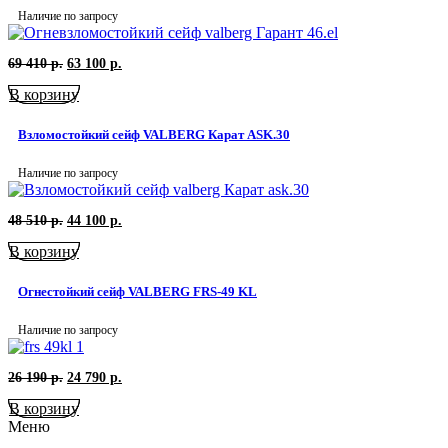
Наличие по запросу
Первоначальная
Текущая
69 410
р.
63 100
р.
цена
цена:
В корзину
составляла
63
69
100
410
р..
Взломостойкий сейф VALBERG Карат ASK.30
р..
Наличие по запросу
Первоначальная
Текущая
48 510
р.
44 100
р.
цена
цена:
В корзину
составляла
44
48
100
510
р..
Огнестойкий сейф VALBERG FRS-49 KL
р..
Наличие по запросу
Первоначальная
Текущая
26 190
р.
24 790
р.
цена
цена:
В корзину
составляла
24
26
790
Меню
190
р..