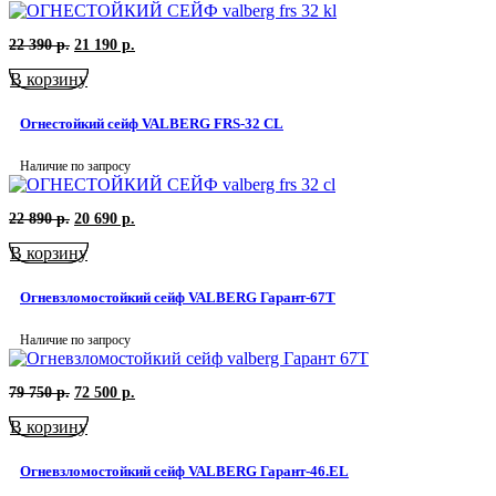
Первоначальная
Текущая
22 390
р.
21 190
р.
цена
цена:
В корзину
составляла
21
22
190
390
р..
Огнестойкий сейф VALBERG FRS-32 CL
р..
Наличие по запросу
Первоначальная
Текущая
22 890
р.
20 690
р.
цена
цена:
В корзину
составляла
20
22
690
890
р..
Огневзломостойкий сейф VALBERG Гарант-67Т
р..
Наличие по запросу
Первоначальная
Текущая
79 750
р.
72 500
р.
цена
цена:
В корзину
составляла
72
79
500
750
р..
Огневзломостойкий сейф VALBERG Гарант-46.EL
р..