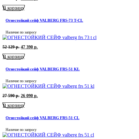
цена
цена:
В корзину
составляла
46
49
890
590
р..
Огнестойкий сейф VALBERG FRS-73 T-CL
р..
Наличие по запросу
Первоначальная
Текущая
52 129
р.
47 390
р.
цена
цена:
В корзину
составляла
47
52
390
129
р..
Огнестойкий сейф VALBERG FRS-51 KL
р..
Наличие по запросу
Первоначальная
Текущая
27 590
р.
26 090
р.
цена
цена:
В корзину
составляла
26
27
090
590
р..
Огнестойкий сейф VALBERG FRS-51 CL
р..
Наличие по запросу