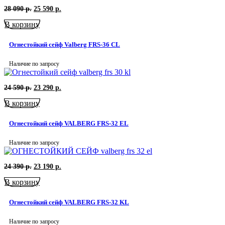
Первоначальная
Текущая
28 090
р.
25 590
р.
цена
цена:
В корзину
составляла
25
28
590
090
р..
Огнестойкий сейф Valberg FRS-36 СL
р..
Наличие по запросу
Первоначальная
Текущая
24 590
р.
23 290
р.
цена
цена:
В корзину
составляла
23
24
290
590
р..
Огнестойкий сейф VALBERG FRS-32 EL
р..
Наличие по запросу
Первоначальная
Текущая
24 390
р.
23 190
р.
цена
цена:
В корзину
составляла
23
24
190
390
р..
Огнестойкий сейф VALBERG FRS-32 KL
р..
Наличие по запросу