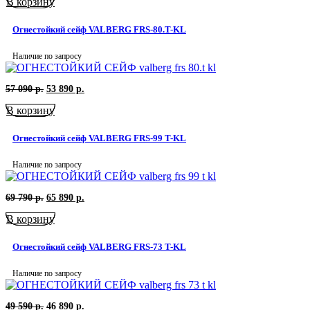
В корзину
составляла
54
57
390
590
р..
Огнестойкий сейф VALBERG FRS-80.T-KL
р..
Наличие по запросу
Первоначальная
Текущая
57 090
р.
53 890
р.
цена
цена:
В корзину
составляла
53
57
890
090
р..
Огнестойкий сейф VALBERG FRS-99 T-KL
р..
Наличие по запросу
Первоначальная
Текущая
69 790
р.
65 890
р.
цена
цена:
В корзину
составляла
65
69
890
790
р..
Огнестойкий сейф VALBERG FRS-73 T-KL
р..
Наличие по запросу
Первоначальная
Текущая
49 590
р.
46 890
р.