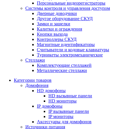
Персональные видеорегистраторы
Системы контроля и управления доступом
Дверные доводчики
Другое оборудование СКУД
Замки и защелки
Калитки и ограждения
Кнопки выхода
Контроллеры СКУД
Магнитные идентификаторы
Считыватели и кодовые клавиатуры
Турникеты электромеханические
Стеллажи
Комплектующие стеллажей
Металлические стеллажи
Категории товаров
Домофония
HD домофоны
HD вызывные панели
HD мониторы
IP домофоны
IP вызывные панели
IP мониторы
Аксессуары для домофонов
Источники питания