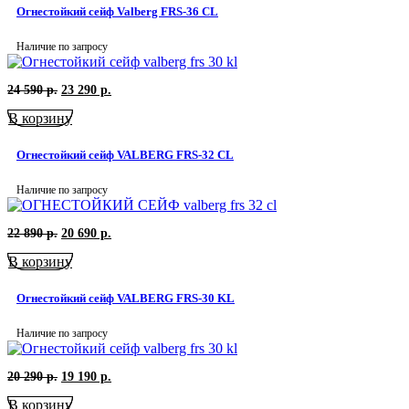
090
р..
Огнестойкий сейф Valberg FRS-36 СL
р..
Наличие по запросу
Первоначальная
Текущая
24 590
р.
23 290
р.
цена
цена:
В корзину
составляла
23
24
290
590
р..
Огнестойкий сейф VALBERG FRS-32 CL
р..
Наличие по запросу
Первоначальная
Текущая
22 890
р.
20 690
р.
цена
цена:
В корзину
составляла
20
22
690
890
р..
Огнестойкий сейф VALBERG FRS-30 KL
р..
Наличие по запросу
Первоначальная
Текущая
20 290
р.
19 190
р.
цена
цена:
В корзину
составляла
19