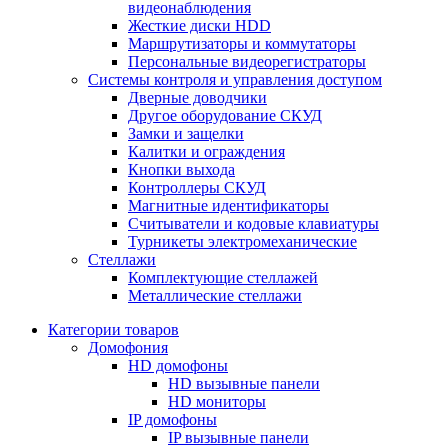
видеонаблюдения
Жесткие диски HDD
Маршрутизаторы и коммутаторы
Персональные видеорегистраторы
Системы контроля и управления доступом
Дверные доводчики
Другое оборудование СКУД
Замки и защелки
Калитки и ограждения
Кнопки выхода
Контроллеры СКУД
Магнитные идентификаторы
Считыватели и кодовые клавиатуры
Турникеты электромеханические
Стеллажи
Комплектующие стеллажей
Металлические стеллажи
Категории товаров
Домофония
HD домофоны
HD вызывные панели
HD мониторы
IP домофоны
IP вызывные панели