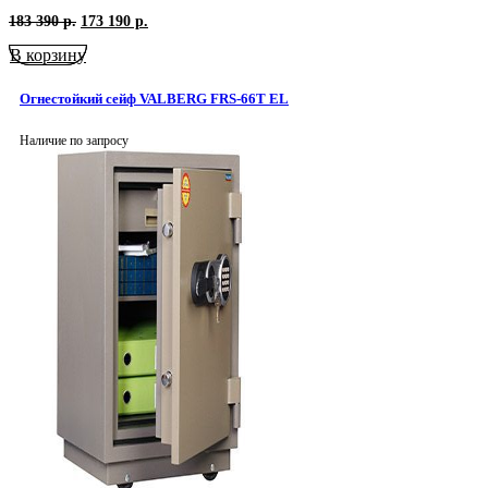
Первоначальная
Текущая
183 390
р.
173 190
р.
цена
цена:
В корзину
составляла
173
183
190
390
р..
Огнестойкий сейф VALBERG FRS-66T EL
р..
Наличие по запросу