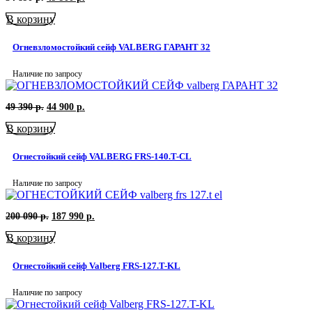
цена
цена:
В корзину
составляла
49
54
900
890
р..
Огневзломостойкий сейф VALBERG ГАРАНТ 32
р..
Наличие по запросу
Первоначальная
Текущая
49 390
р.
44 900
р.
цена
цена:
В корзину
составляла
44
49
900
390
р..
Огнестойкий сейф VALBERG FRS-140.T-CL
р..
Наличие по запросу
Первоначальная
Текущая
200 090
р.
187 990
р.
цена
цена:
В корзину
составляла
187
200
990
090
р..
Огнестойкий сейф Valberg FRS-127.T-KL
р..
Наличие по запросу