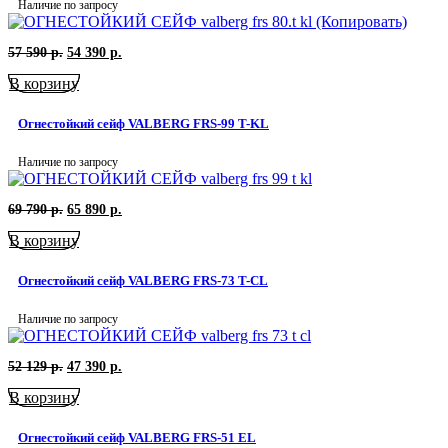
Наличие по запросу
Первоначальная
Текущая
57 590
р.
54 390
р.
цена
цена:
В корзину
составляла
54
57
390
590
р..
Огнестойкий сейф VALBERG FRS-99 T-KL
р..
Наличие по запросу
Первоначальная
Текущая
69 790
р.
65 890
р.
цена
цена:
В корзину
составляла
65
69
890
790
р..
Огнестойкий сейф VALBERG FRS-73 T-CL
р..
Наличие по запросу
Первоначальная
Текущая
52 129
р.
47 390
р.
цена
цена:
В корзину
составляла
47
52
390
129
р..
Огнестойкий сейф VALBERG FRS-51 EL
р..