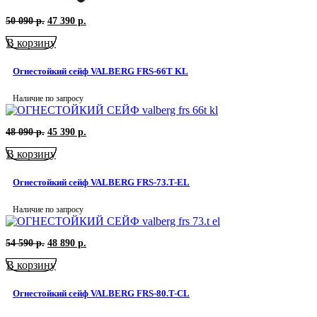
Первоначальная
Текущая
50 090
р.
47 390
р.
цена
цена:
В корзину
составляла
47
50
390
090
р..
Огнестойкий сейф VALBERG FRS-66T KL
р..
Наличие по запросу
Первоначальная
Текущая
48 090
р.
45 390
р.
цена
цена:
В корзину
составляла
45
48
390
090
р..
Огнестойкий сейф VALBERG FRS-73.T-EL
р..
Наличие по запросу
Первоначальная
Текущая
54 590
р.
48 890
р.
цена
цена:
В корзину
составляла
48
54
890
590
р..
Огнестойкий сейф VALBERG FRS-80.T-CL
р..