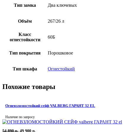
Тип замка
Два ключевых
Объём
267/26 л
Класс
60Б
огнестойкости
Тип покрытия
Порошковое
Тип шкафа
Огнестойкий
Похожие товары
Огневзломостойкий сейф VALBERG ГАРАНТ 32 EL
Наличие по запросу
Первоначальная
Текущая
54 890
р.
49 900
р.