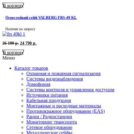
цена
цена:
В корзину
составляла
44
48
100
510
р..
Огнестойкий сейф VALBERG FRS-49 KL
р..
Наличие по запросу
Первоначальная
Текущая
26 190
р.
24 790
р.
цена
цена:
В корзину
составляла
24
26
790
Меню
190
р..
р..
Каталог товаров
Охранная и пожарная сигнализация
Системы видеонаблюдения
Домофония
Системы контроля и управления доступом
Источники питания
Кабельная продукция
Монтажные и расходные материалы
Противокражное оборудование (EAS)
Рации / Радиостанции
Мониторинг транспорта
Сетевое оборудование
Металлические сейфы