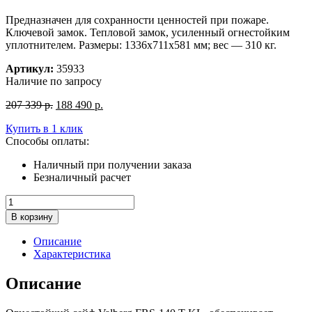
Предназначен для сохранности ценностей при пожаре.
Ключевой замок. Тепловой замок, усиленный огнестойким
уплотнителем. Размеры: 1336x711x581 мм; вес — 310 кг.
Артикул:
35933
Наличие по запросу
Первоначальная
Текущая
207 339
р.
188 490
р.
цена
цена:
Купить в 1 клик
составляла
188
Способы оплаты:
207
490
339
р..
Наличный при получении заказа
р..
Безналичный расчет
Количество
товара
В корзину
Огнестойкий
сейф
Описание
VALBERG
Характеристика
FRS-
140.T-
Описание
KL