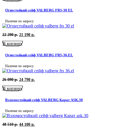
20
190
290
р..
Огнестойкий сейф VALBERG FRS-30 EL
р..
Наличие по запросу
Первоначальная
Текущая
22 290
р.
21 190
р.
цена
цена:
В корзину
составляла
21
22
190
290
р..
Огнестойкий сейф VALBERG FRS-36.EL
р..
Наличие по запросу
Первоначальная
Текущая
26 090
р.
24 790
р.
цена
цена:
В корзину
составляла
24
26
790
090
р..
Взломостойкий сейф VALBERG Карат ASK.30
р..
Наличие по запросу
Первоначальная
Текущая
48 510
р.
44 100
р.