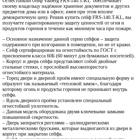
Огнестойкий сейф Valberg FRS-140.T-KL обеспечивает
своему владельцу надёжное хранение документов и других
предметов дома или в офисе, имея при этом вполне
демократичную цену. Решив купить сейф FRS-140.T-KL, вы
получаете гарантированную защиту ценностей от огня и
продуктов горения в течение как минимум часа при пожаре.
– Основное назначение данной серии сейфов – защита
содержимого при возгорании в помещении, но не от кражи.
– Сейф сертифицирован на огнестойкость по ГОСТ с
присвоением класса 60Б (60 минут для бумажных носителей).
– Корпус и дверь сейфа представляют собой двойные
стальные стенки, с прослойкой высокопористого
огнестойкого материала.
– Торец двери и дверной проём имеют специальную форму и
образуют так называемый «тепловой замок», благодаря
которому огонь и продукты горения не проникают внутрь
сейфа.
– Вдоль дверного проёма установлен специальный
огнестойкий уплотнитель.
– Данная модель оборудована двумя ключевыми замками
повышенной секретности.
– Дверь запирается ригелями – цилиндрическими
металлическими брусками, которые выдвигаются из двери в
корпус при закрытии сейфа.