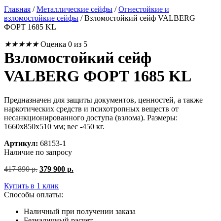
Главная
/
Металлические сейфы
/
Огнестойкие и
взломостойкие сейфы
/
Взломостойкий сейф VALBERG
ФОРТ 1685 KL
★
★
★
★
★
Оценка 0 из 5
Взломостойкий сейф
VALBERG ФОРТ 1685 KL
Предназначен для защиты документов, ценностей, а также
наркотических средств и психотропных веществ от
несанкционированного доступа (взлома). Размеры:
1660x850x510 мм; вес -450 кг.
Артикул:
68153-1
Наличие по запросу
Первоначальная
Текущая
417 890
р.
379 900
р.
цена
цена:
Купить в 1 клик
составляла
379
Способы оплаты:
417
900
890
р..
Наличный при получении заказа
р..
Безналичный расчет