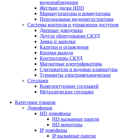
видеонаблюдения
Жесткие диски HDD
Маршрутизаторы и коммутаторы
Персональные видеорегистраторы
Системы контроля и управления доступом
Дверные доводчики
Другое оборудование СКУД
Замки и защелки
Калитки и ограждения
Кнопки выхода
Контроллеры СКУД
Магнитные идентификаторы
Считыватели и кодовые клавиатуры
Турникеты электромеханические
Стеллажи
Комплектующие стеллажей
Металлические стеллажи
Категории товаров
Домофония
HD домофоны
HD вызывные панели
HD мониторы
IP домофоны
IP вызывные панели