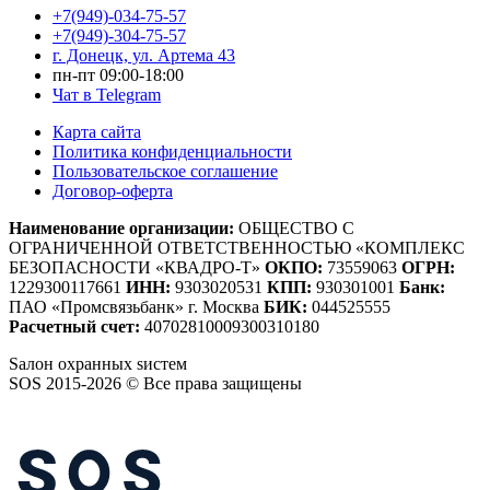
+7(949)-034-75-57
+7(949)-304-75-57
г. Донецк, ул. Артема 43
пн-пт 09:00-18:00
Чат в Telegram
Карта сайта
Политика конфиденциальности
Пользовательское соглашение
Договор-оферта
Наименование организации:
ОБЩЕСТВО С
ОГРАНИЧЕННОЙ ОТВЕТСТВЕННОСТЬЮ «КОМПЛЕКС
БЕЗОПАСНОСТИ «КВАДРО-Т»
ОКПО:
73559063
ОГРН:
1229300117661
ИНН:
9303020531
КПП:
930301001
Банк:
ПАО «Промсвязьбанк» г. Москва
БИК:
044525555
Расчетный счет:
40702810009300310180
S
алон
о
хранных
s
истем
SOS 2015-2026 © Все права защищены
Создание сайтов — WebCreativeStudio