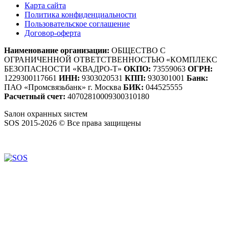
Карта сайта
Политика конфиденциальности
Пользовательское соглашение
Договор-оферта
Наименование организации:
ОБЩЕСТВО С
ОГРАНИЧЕННОЙ ОТВЕТСТВЕННОСТЬЮ «КОМПЛЕКС
БЕЗОПАСНОСТИ «КВАДРО-Т»
ОКПО:
73559063
ОГРН:
1229300117661
ИНН:
9303020531
КПП:
930301001
Банк:
ПАО «Промсвязьбанк» г. Москва
БИК:
044525555
Расчетный счет:
40702810009300310180
S
алон
о
хранных
s
истем
SOS 2015-2026 © Все права защищены
Создание сайтов — WebCreativeStudio