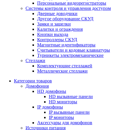
Персональные видеорегистраторы
Системы контроля и управления доступом
Дверные доводчики
Другое оборудование СКУД
Замки и защелки
Калитки и ограждения
Кнопки выхода
Контроллеры СКУД
Магнитные идентификаторы
Считыватели и кодовые клавиатуры
Турникеты электромеханические
Стеллажи
Комплектующие стеллажей
Металлические стеллажи
Категории товаров
Домофония
HD домофоны
HD вызывные панели
HD мониторы
IP домофоны
IP вызывные панели
IP мониторы
Аксессуары для домофонов
Источники питания