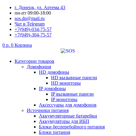
Перейти
г. Донецк, ул. Артема 43
к
пн-пт 09:00-18:00
содержимому
sos.dn@mail.ru
Чат в Telegram
+7(949)-034-75-57
+7(949)-304-75-57
0
р.
0
Корзина
Категории товаров
Домофония
HD домофоны
HD вызывные панели
HD мониторы
IP домофоны
IP вызывные панели
IP мониторы
Аксессуары для домофонов
Источники питания
Аккумуляторные батарейки
Аккумуляторы для ИБП
Блоки бесперебойного питания
Блоки питания