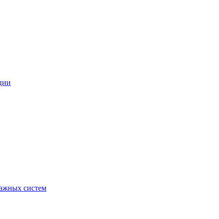
ции
ражных систем