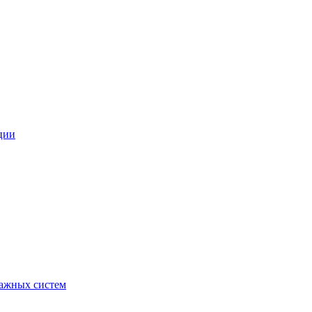
ции
ражных систем