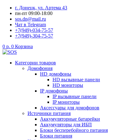
Перейти
г. Донецк, ул. Артема 43
к
пн-пт 09:00-18:00
содержимому
sos.dn@mail.ru
Чат в Telegram
+7(949)-034-75-57
+7(949)-304-75-57
0
р.
0
Корзина
Категории товаров
Домофония
HD домофоны
HD вызывные панели
HD мониторы
IP домофоны
IP вызывные панели
IP мониторы
Аксессуары для домофонов
Источники питания
Аккумуляторные батарейки
Аккумуляторы для ИБП
Блоки бесперебойного питания
Блоки питания