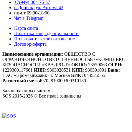
+7(949)-304-75-57
г. Донецк, ул. Артема 43
пн-пт 09:00-18:00
Чат в Telegram
Карта сайта
Политика конфиденциальности
Пользовательское соглашение
Договор-оферта
Наименование организации:
ОБЩЕСТВО С
ОГРАНИЧЕННОЙ ОТВЕТСТВЕННОСТЬЮ «КОМПЛЕКС
БЕЗОПАСНОСТИ «КВАДРО-Т»
ОКПО:
73559063
ОГРН:
1229300117661
ИНН:
9303020531
КПП:
930301001
Банк:
ПАО «Промсвязьбанк» г. Москва
БИК:
044525555
Расчетный счет:
40702810009300310180
S
алон
о
хранных
s
истем
SOS 2015-2026 © Все права защищены
Создание сайтов — WebCreativeStudio