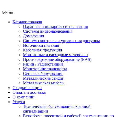
1
Меню
Каталог товаров
Охранная и пожарная сигнализация
Системы видеонаблюдения
Домофония
Системы контроля и управления доступом
Источники питания
Кабельная продукция
Монтажные и расходные материалы
Противокражное оборудование (EAS)
Рации / Радиостанции
Мониторинг транспорта
Сетевое оборудование
Металлические сейфы
Металлическая мебель
Скидки и акции
Оплата и доставка
О компании
Услуги
Техническое обслуживание охранной
сигнализации
Разработка проектной и рабочей документации по