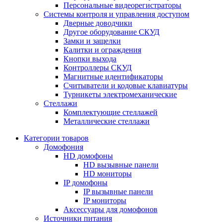
Персональные видеорегистраторы
Системы контроля и управления доступом
Дверные доводчики
Другое оборудование СКУД
Замки и защелки
Калитки и ограждения
Кнопки выхода
Контроллеры СКУД
Магнитные идентификаторы
Считыватели и кодовые клавиатуры
Турникеты электромеханические
Стеллажи
Комплектующие стеллажей
Металлические стеллажи
Категории товаров
Домофония
HD домофоны
HD вызывные панели
HD мониторы
IP домофоны
IP вызывные панели
IP мониторы
Аксессуары для домофонов
Источники питания