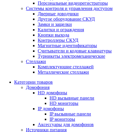
Персональные видеорегистраторы
Системы контроля и управления доступом
Дверные доводчики
Другое оборудование СКУД
Замки и защелки
Калитки и ограждения
Кнопки выхода
Контроллеры СКУД
Магнитные идентификаторы
Считыватели и кодовые клавиатуры
Турникеты электромеханические
Стеллажи
Комплектующие стеллажей
Металлические стеллажи
Категории товаров
Домофония
HD домофоны
HD вызывные панели
HD мониторы
IP домофоны
IP вызывные панели
IP мониторы
Аксессуары для домофонов
Источники питания