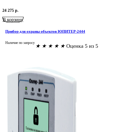
24 275
р.
В корзину
Прибор для охраны объектов ЮПИТЕР-2444
Наличие по запросу
★
★
★
★
★
Оценка 5 из 5