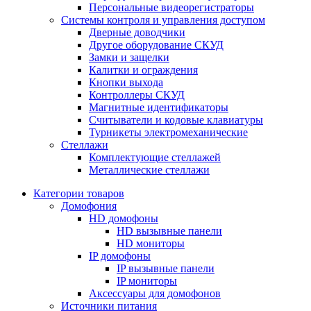
Персональные видеорегистраторы
Системы контроля и управления доступом
Дверные доводчики
Другое оборудование СКУД
Замки и защелки
Калитки и ограждения
Кнопки выхода
Контроллеры СКУД
Магнитные идентификаторы
Считыватели и кодовые клавиатуры
Турникеты электромеханические
Стеллажи
Комплектующие стеллажей
Металлические стеллажи
Категории товаров
Домофония
HD домофоны
HD вызывные панели
HD мониторы
IP домофоны
IP вызывные панели
IP мониторы
Аксессуары для домофонов
Источники питания