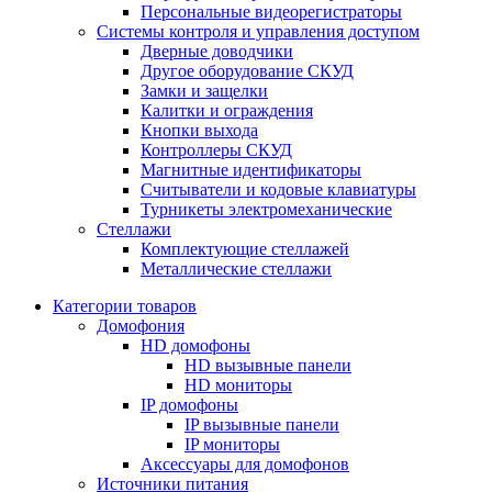
Персональные видеорегистраторы
Системы контроля и управления доступом
Дверные доводчики
Другое оборудование СКУД
Замки и защелки
Калитки и ограждения
Кнопки выхода
Контроллеры СКУД
Магнитные идентификаторы
Считыватели и кодовые клавиатуры
Турникеты электромеханические
Стеллажи
Комплектующие стеллажей
Металлические стеллажи
Категории товаров
Домофония
HD домофоны
HD вызывные панели
HD мониторы
IP домофоны
IP вызывные панели
IP мониторы
Аксессуары для домофонов
Источники питания