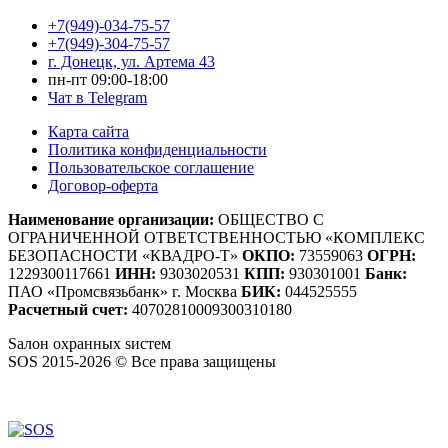
+7(949)-034-75-57
+7(949)-304-75-57
г. Донецк, ул. Артема 43
пн-пт 09:00-18:00
Чат в Telegram
Карта сайта
Политика конфиденциальности
Пользовательское соглашение
Договор-оферта
Наименование организации:
ОБЩЕСТВО С
ОГРАНИЧЕННОЙ ОТВЕТСТВЕННОСТЬЮ «КОМПЛЕКС
БЕЗОПАСНОСТИ «КВАДРО-Т»
ОКПО:
73559063
ОГРН:
1229300117661
ИНН:
9303020531
КПП:
930301001
Банк:
ПАО «Промсвязьбанк» г. Москва
БИК:
044525555
Расчетный счет:
40702810009300310180
S
алон
о
хранных
s
истем
SOS 2015-2026 © Все права защищены
Создание сайтов — WebCreativeStudio