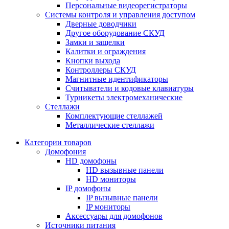
Персональные видеорегистраторы
Системы контроля и управления доступом
Дверные доводчики
Другое оборудование СКУД
Замки и защелки
Калитки и ограждения
Кнопки выхода
Контроллеры СКУД
Магнитные идентификаторы
Считыватели и кодовые клавиатуры
Турникеты электромеханические
Стеллажи
Комплектующие стеллажей
Металлические стеллажи
Категории товаров
Домофония
HD домофоны
HD вызывные панели
HD мониторы
IP домофоны
IP вызывные панели
IP мониторы
Аксессуары для домофонов
Источники питания