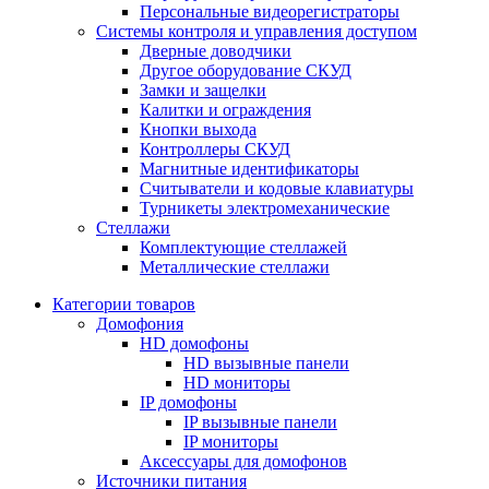
Персональные видеорегистраторы
Системы контроля и управления доступом
Дверные доводчики
Другое оборудование СКУД
Замки и защелки
Калитки и ограждения
Кнопки выхода
Контроллеры СКУД
Магнитные идентификаторы
Считыватели и кодовые клавиатуры
Турникеты электромеханические
Стеллажи
Комплектующие стеллажей
Металлические стеллажи
Категории товаров
Домофония
HD домофоны
HD вызывные панели
HD мониторы
IP домофоны
IP вызывные панели
IP мониторы
Аксессуары для домофонов
Источники питания