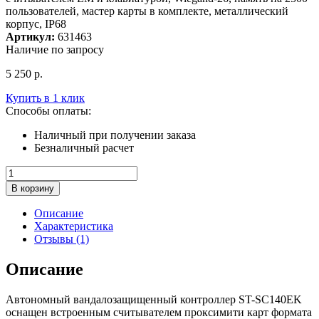
пользователей, мастер карты в комплекте, металлический
корпус, IP68
Артикул:
631463
Наличие по запросу
5 250
р.
Купить в 1 клик
Способы оплаты:
Наличный при получении заказа
Безналичный расчет
Количество
товара
В корзину
Контроллер
автономный
Описание
ST-
Характеристика
SC140EK
Отзывы (1)
Описание
Автономный вандалозащищенный контроллер ST-SC140EK
оснащен встроенным считывателем проксимити карт формата