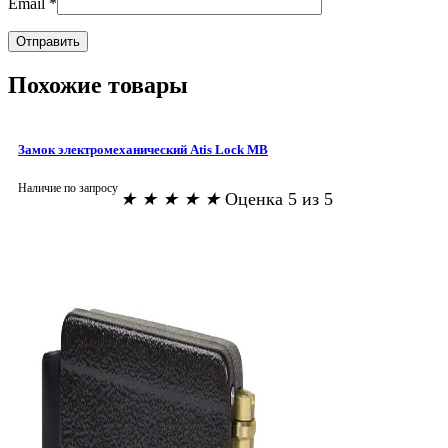
Email
*
Похожие товары
Замок электромеханический Atis Lock MB
Наличие по запросу
★
★
★
★
★
Оценка 5 из 5