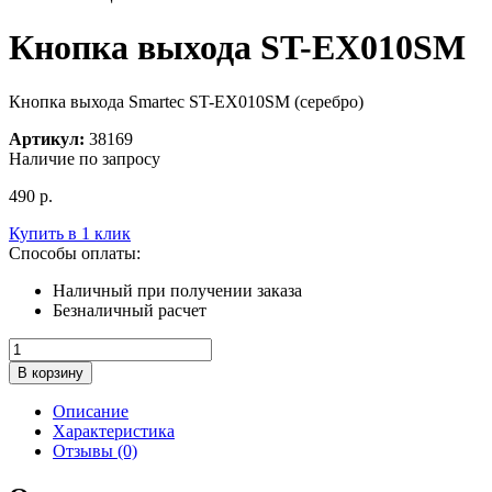
Кнопка выхода ST-EX010SM
Кнопка выхода Smartec ST-EX010SM (серебро)
Артикул:
38169
Наличие по запросу
490
р.
Купить в 1 клик
Способы оплаты:
Наличный при получении заказа
Безналичный расчет
Количество
товара
В корзину
Кнопка
выхода
Описание
ST-
Характеристика
EX010SM
Отзывы (0)