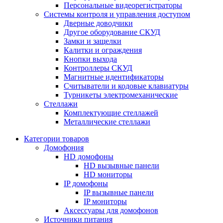
Персональные видеорегистраторы
Системы контроля и управления доступом
Дверные доводчики
Другое оборудование СКУД
Замки и защелки
Калитки и ограждения
Кнопки выхода
Контроллеры СКУД
Магнитные идентификаторы
Считыватели и кодовые клавиатуры
Турникеты электромеханические
Стеллажи
Комплектующие стеллажей
Металлические стеллажи
Категории товаров
Домофония
HD домофоны
HD вызывные панели
HD мониторы
IP домофоны
IP вызывные панели
IP мониторы
Аксессуары для домофонов
Источники питания