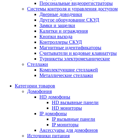
Персональные видеорегистраторы
Системы контроля и управления доступом
Дверные доводчики
Другое оборудование СКУД
Замки и защелки
Калитки и ограждения
Кнопки выхода
Контроллеры СКУД
Магнитные идентификаторы
Считыватели и кодовые клавиатуры
Турникеты электромеханические
Стеллажи
Комплектующие стеллажей
Металлические стеллажи
Категории товаров
Домофония
HD домофоны
HD вызывные панели
HD мониторы
IP домофоны
IP вызывные панели
IP мониторы
Аксессуары для домофонов
Источники питания