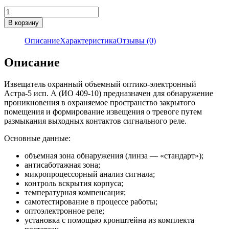
Количество
товара
В корзину
Инфракрасный
датчик
Описание
Характеристика
Отзывы (0)
движения
Астра-5
Описание
исп.
А
Извещатель охранный объемный оптико-электронный
(ИО
Астра-5 исп. А (ИО 409-10) предназначен для обнаружение
409-
проникновения в охраняемое пространство закрытого
10)
помещения и формирование извещения о тревоге путем
размыкания выходных контактов сигнального реле.
Основные данные:
объемная зона обнаружения (линза — «стандарт»);
антисаботажная зона;
микропроцессорный анализ сигнала;
контроль вскрытия корпуса;
температурная компенсация;
самотестирование в процессе работы;
оптоэлектронное реле;
установка с помощью кронштейна из комплекта