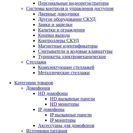
Персональные видеорегистраторы
Системы контроля и управления доступом
Дверные доводчики
Другое оборудование СКУД
Замки и защелки
Калитки и ограждения
Кнопки выхода
Контроллеры СКУД
Магнитные идентификаторы
Считыватели и кодовые клавиатуры
Турникеты электромеханические
Стеллажи
Комплектующие стеллажей
Металлические стеллажи
Категории товаров
Домофония
HD домофоны
HD вызывные панели
HD мониторы
IP домофоны
IP вызывные панели
IP мониторы
Аксессуары для домофонов
Источники питания