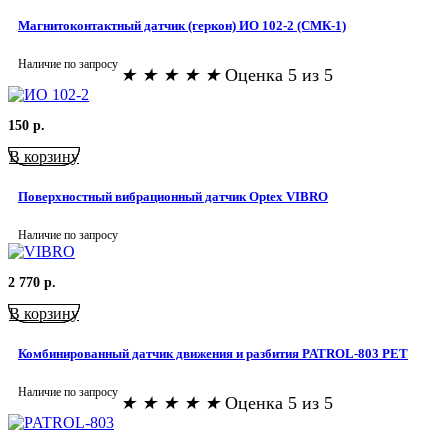
Магнитоконтактный датчик (геркон) ИО 102-2 (СМК-1)
Наличие по запросу
★
★
★
★
★
Оценка 5 из 5
150
р.
В корзину
Поверхностный вибрационный датчик Optex VIBRO
Наличие по запросу
2 770
р.
В корзину
Комбинированный датчик движения и разбития PATROL-803 PET
Наличие по запросу
★
★
★
★
★
Оценка 5 из 5