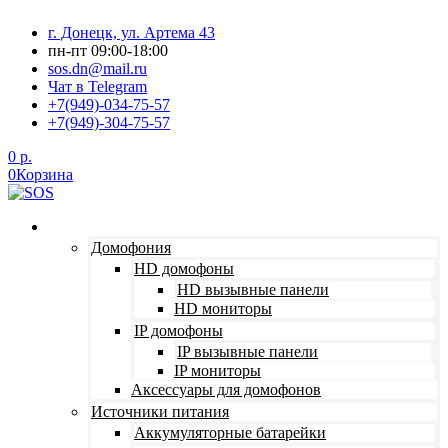
Перейти
г. Донецк, ул. Артема 43
к
пн-пт 09:00-18:00
содержимому
sos.dn@mail.ru
Чат в Telegram
+7(949)-034-75-57
+7(949)-304-75-57
0
р.
0
Корзина
КАТЕГОРИИ ТОВАРОВ
Домофония
HD домофоны
HD вызывные панели
HD мониторы
IP домофоны
IP вызывные панели
IP мониторы
Аксессуары для домофонов
Источники питания
Аккумуляторные батарейки