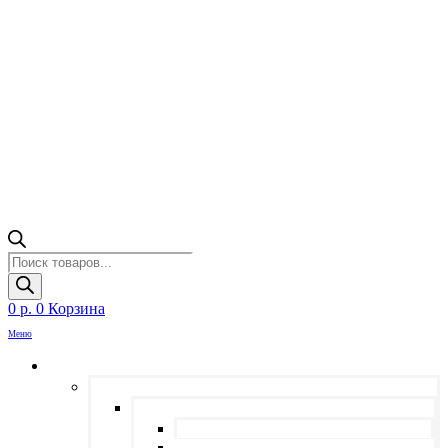
Поиск
товаров
0
р.
0
Корзина
Меню
КАТЕГОРИИ ТОВАРОВ
ДОМОФОНИЯ
HD ДОМОФОНЫ
HD ВЫЗЫВНЫЕ ПАНЕЛИ
HD МОНИТОРЫ