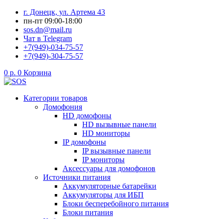
Перейти
г. Донецк, ул. Артема 43
к
пн-пт 09:00-18:00
содержимому
sos.dn@mail.ru
Чат в Telegram
+7(949)-034-75-57
+7(949)-304-75-57
0
р.
0
Корзина
Категории товаров
Домофония
HD домофоны
HD вызывные панели
HD мониторы
IP домофоны
IP вызывные панели
IP мониторы
Аксессуары для домофонов
Источники питания
Аккумуляторные батарейки
Аккумуляторы для ИБП
Блоки бесперебойного питания
Блоки питания