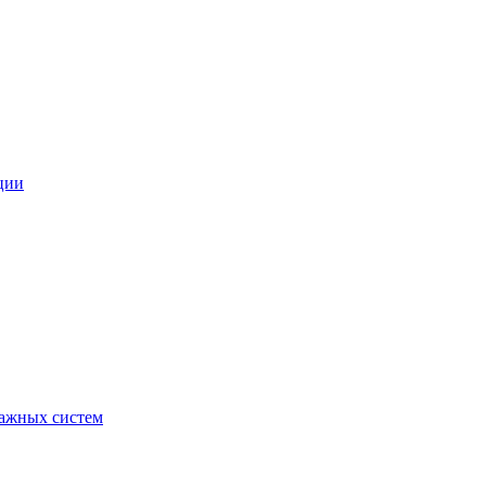
ции
ражных систем