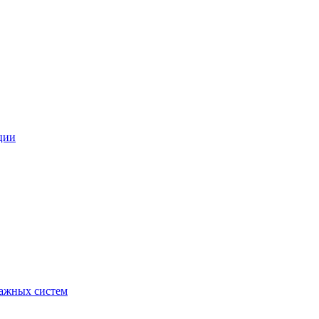
ции
ражных систем