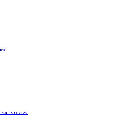
ции
ражных систем