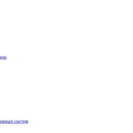
ции
ражных систем