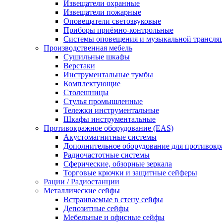
Извещатели охранные
Извещатели пожарные
Оповещатели светозвуковые
Приборы приёмно-контрольные
Системы оповещения и музыкальной трансля
Производственная мебель
Cушильные шкафы
Верстаки
Инструментальные тумбы
Комплектующие
Столешницы
Стулья промышленные
Тележки инструментальные
Шкафы инструментальные
Противокражное оборудование (EAS)
Акустомагнитные системы
Дополнительное оборудование для противок
Радиочастотные системы
Сферические, обзорные зеркала
Торговые крючки и защитные сейферы
Рации / Радиостанции
Металлические сейфы
Встраиваемые в стену сейфы
Депозитные сейфы
Мебельные и офисные сейфы