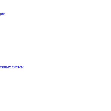
ции
ражных систем