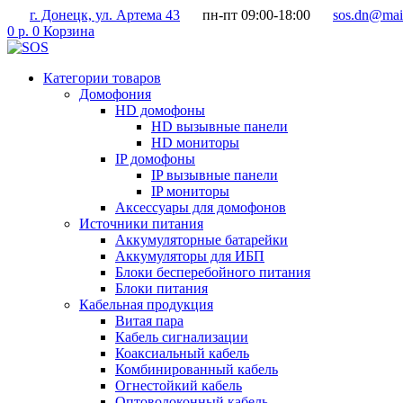
Перейти
г. Донецк, ул. Артема 43
пн-пт 09:00-18:00
sos.dn@mail
к
0
р.
0
Корзина
содержимому
Категории товаров
Домофония
HD домофоны
HD вызывные панели
HD мониторы
IP домофоны
IP вызывные панели
IP мониторы
Аксессуары для домофонов
Источники питания
Аккумуляторные батарейки
Аккумуляторы для ИБП
Блоки бесперебойного питания
Блоки питания
Кабельная продукция
Витая пара
Кабель сигнализации
Коаксиальный кабель
Комбинированный кабель
Огнестойкий кабель
Оптоволоконный кабель