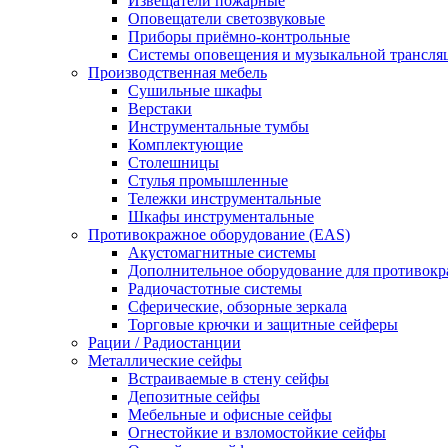
Извещатели пожарные
Оповещатели светозвуковые
Приборы приёмно-контрольные
Системы оповещения и музыкальной трансля
Производственная мебель
Cушильные шкафы
Верстаки
Инструментальные тумбы
Комплектующие
Столешницы
Стулья промышленные
Тележки инструментальные
Шкафы инструментальные
Противокражное оборудование (EAS)
Акустомагнитные системы
Дополнительное оборудование для противок
Радиочастотные системы
Сферические, обзорные зеркала
Торговые крючки и защитные сейферы
Рации / Радиостанции
Металлические сейфы
Встраиваемые в стену сейфы
Депозитные сейфы
Мебельные и офисные сейфы
Огнестойкие и взломостойкие сейфы