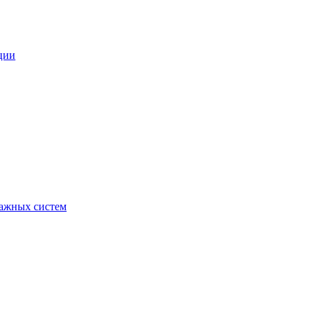
ции
ражных систем