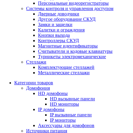
Персональные видеорегистраторы
Системы контроля и управления доступом
Дверные доводчики
Другое оборудование СКУД
Замки и защелки
Калитки и ограждения
Кнопки выхода
Контроллеры СКУД
Магнитные идентификаторы
Считыватели и кодовые клавиатуры
Турникеты электромеханические
Стеллажи
Комплектующие стеллажей
Металлические стеллажи
Категории товаров
Домофония
HD домофоны
HD вызывные панели
HD мониторы
IP домофоны
IP вызывные панели
IP мониторы
Аксессуары для домофонов
Источники питания