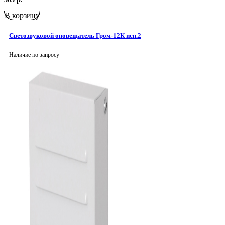
В корзину
Светозвуковой оповещатель Гром-12К исп.2
Наличие по запросу