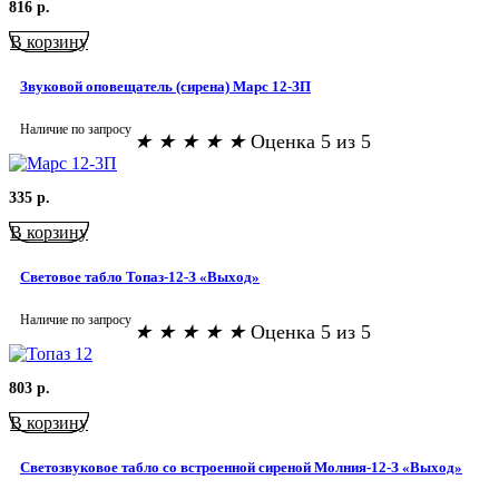
816
р.
В корзину
Звуковой оповещатель (сирена) Марс 12-ЗП
Наличие по запросу
★
★
★
★
★
Оценка 5 из 5
335
р.
В корзину
Световое табло Топаз-12-З «Выход»
Наличие по запросу
★
★
★
★
★
Оценка 5 из 5
803
р.
В корзину
Светозвуковое табло со встроенной сиреной Молния-12-З «Выход»