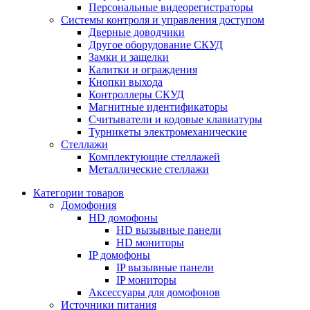
Персональные видеорегистраторы
Системы контроля и управления доступом
Дверные доводчики
Другое оборудование СКУД
Замки и защелки
Калитки и ограждения
Кнопки выхода
Контроллеры СКУД
Магнитные идентификаторы
Считыватели и кодовые клавиатуры
Турникеты электромеханические
Стеллажи
Комплектующие стеллажей
Металлические стеллажи
Категории товаров
Домофония
HD домофоны
HD вызывные панели
HD мониторы
IP домофоны
IP вызывные панели
IP мониторы
Аксессуары для домофонов
Источники питания