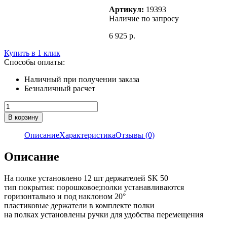
Артикул:
19393
Наличие по запросу
6 925
р.
Купить в 1 клик
Способы оплаты:
Наличный при получении заказа
Безналичный расчет
Количество
товара
В корзину
TC
полка
Описание
Характеристика
Отзывы (0)
для
ЧПУ
Описание
SK-
50
На полке установлено 12 шт держателей SK 50
тип покрытия: порошковое;полки устанавливаются
горизонтально и под наклоном 20°
пластиковые держатели в комплекте полки
на полках установлены ручки для удобства перемещения