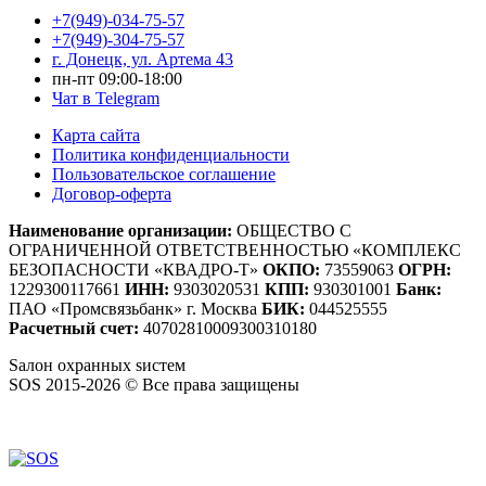
+7(949)-034-75-57
+7(949)-304-75-57
г. Донецк, ул. Артема 43
пн-пт 09:00-18:00
Чат в Telegram
Карта сайта
Политика конфиденциальности
Пользовательское соглашение
Договор-оферта
Наименование организации:
ОБЩЕСТВО С
ОГРАНИЧЕННОЙ ОТВЕТСТВЕННОСТЬЮ «КОМПЛЕКС
БЕЗОПАСНОСТИ «КВАДРО-Т»
ОКПО:
73559063
ОГРН:
1229300117661
ИНН:
9303020531
КПП:
930301001
Банк:
ПАО «Промсвязьбанк» г. Москва
БИК:
044525555
Расчетный счет:
40702810009300310180
S
алон
о
хранных
s
истем
SOS 2015-2026 © Все права защищены
Создание сайтов — WebCreativeStudio