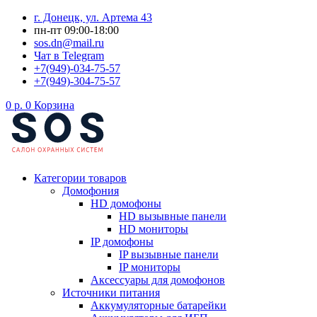
Перейти
г. Донецк, ул. Артема 43
к
пн-пт 09:00-18:00
содержимому
sos.dn@mail.ru
Чат в Telegram
+7(949)-034-75-57
+7(949)-304-75-57
0
р.
0
Корзина
Категории товаров
Домофония
HD домофоны
HD вызывные панели
HD мониторы
IP домофоны
IP вызывные панели
IP мониторы
Аксессуары для домофонов
Источники питания
Аккумуляторные батарейки