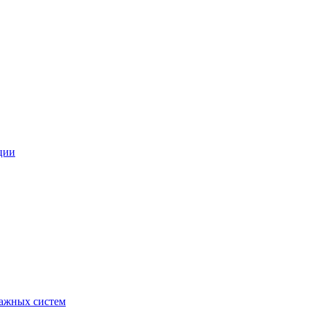
ции
ражных систем