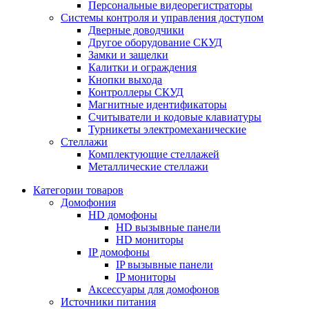
Персональные видеорегистраторы
Системы контроля и управления доступом
Дверные доводчики
Другое оборудование СКУД
Замки и защелки
Калитки и ограждения
Кнопки выхода
Контроллеры СКУД
Магнитные идентификаторы
Считыватели и кодовые клавиатуры
Турникеты электромеханические
Стеллажи
Комплектующие стеллажей
Металлические стеллажи
Категории товаров
Домофония
HD домофоны
HD вызывные панели
HD мониторы
IP домофоны
IP вызывные панели
IP мониторы
Аксессуары для домофонов
Источники питания