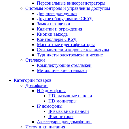
Персональные видеорегистраторы
Системы контроля и управления доступом
Дверные доводчики
Другое оборудование СКУД
Замки и защелки
Калитки и ограждения
Кнопки выхода
Контроллеры СКУД
Магнитные идентификаторы
Считыватели и кодовые клавиатуры
Турникеты электромеханические
Стеллажи
Комплектующие стеллажей
Металлические стеллажи
Категории товаров
Домофония
HD домофоны
HD вызывные панели
HD мониторы
IP домофоны
IP вызывные панели
IP мониторы
Аксессуары для домофонов
Источники питания