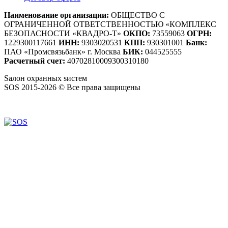
Наименование организации:
ОБЩЕСТВО С
ОГРАНИЧЕННОЙ ОТВЕТСТВЕННОСТЬЮ «КОМПЛЕКС
БЕЗОПАСНОСТИ «КВАДРО-Т»
ОКПО:
73559063
ОГРН:
1229300117661
ИНН:
9303020531
КПП:
930301001
Банк:
ПАО «Промсвязьбанк» г. Москва
БИК:
044525555
Расчетный счет:
40702810009300310180
S
алон
о
хранных
s
истем
SOS 2015-2026 © Все права защищены
Создание сайтов — WebCreativeStudio