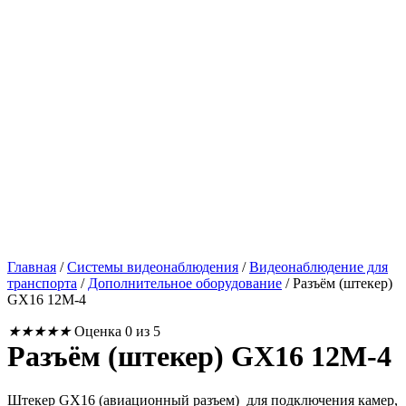
Главная
/
Системы видеонаблюдения
/
Видеонаблюдение для
транспорта
/
Дополнительное оборудование
/
Разъём (штекер)
GX16 12M-4
★
★
★
★
★
Оценка 0 из 5
Разъём (штекер) GX16 12M-4
Штекер GX16 (авиационный разъем) для подключения камер,