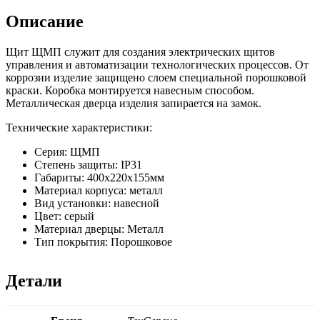
ЩМП
Описание
01
IP31
(400x220x155)
Щит ЩМП служит для создания электрических щитов
управления и автоматизации технологических процессов. От
коррозии изделие защищено слоем специальной порошковой
краски. Коробка монтируется навесным способом.
Металлическая дверца изделия запирается на замок.
Технические характеристики:
Серия: ЩМП
Степень защиты: IP31
Габариты: 400х220х155мм
Материал корпуса: металл
Вид установки: навесной
Цвет: серый
Материал дверцы: Металл
Тип покрытия: Порошковое
Детали