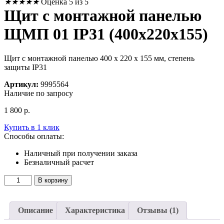
★
★
★
★
★
Оценка 5 из 5
Щит с монтажной панелью
ЩМП 01 IP31 (400x220x155)
Щит с монтажной панелью 400 х 220 х 155 мм, степень
защиты IP31
Артикул:
9995564
Наличие по запросу
1 800
р.
Купить в 1 клик
Способы оплаты:
Наличный при получении заказа
Безналичный расчет
Количество
В корзину
товара
Щит
с
Описание
Характеристика
Отзывы (1)
монтажной
панелью