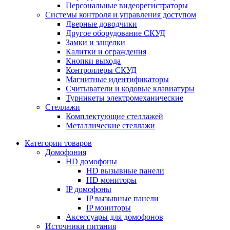
Персональные видеорегистраторы
Системы контроля и управления доступом
Дверные доводчики
Другое оборудование СКУД
Замки и защелки
Калитки и ограждения
Кнопки выхода
Контроллеры СКУД
Магнитные идентификаторы
Считыватели и кодовые клавиатуры
Турникеты электромеханические
Стеллажи
Комплектующие стеллажей
Металлические стеллажи
Категории товаров
Домофония
HD домофоны
HD вызывные панели
HD мониторы
IP домофоны
IP вызывные панели
IP мониторы
Аксессуары для домофонов
Источники питания