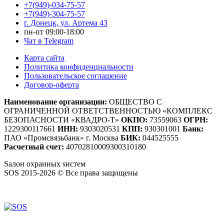
+7(949)-034-75-57
+7(949)-304-75-57
г. Донецк, ул. Артема 43
пн-пт 09:00-18:00
Чат в Telegram
Карта сайта
Политика конфиденциальности
Пользовательское соглашение
Договор-оферта
Наименование организации:
ОБЩЕСТВО С
ОГРАНИЧЕННОЙ ОТВЕТСТВЕННОСТЬЮ «КОМПЛЕКС
БЕЗОПАСНОСТИ «КВАДРО-Т»
ОКПО:
73559063
ОГРН:
1229300117661
ИНН:
9303020531
КПП:
930301001
Банк:
ПАО «Промсвязьбанк» г. Москва
БИК:
044525555
Расчетный счет:
40702810009300310180
S
алон
о
хранных
s
истем
SOS 2015-2026 © Все права защищены
Создание сайтов — WebCreativeStudio