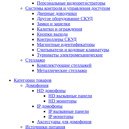
Персональные видеорегистраторы
Системы контроля и управления доступом
Дверные доводчики
Другое оборудование СКУД
Замки и защелки
Калитки и ограждения
Кнопки выхода
Контроллеры СКУД
Магнитные идентификаторы
Считыватели и кодовые клавиатуры
Турникеты электромеханические
Стеллажи
Комплектующие стеллажей
Металлические стеллажи
Категории товаров
Домофония
HD домофоны
HD вызывные панели
HD мониторы
IP домофоны
IP вызывные панели
IP мониторы
Аксессуары для домофонов
Источники питания