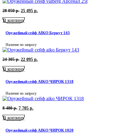
Первоначальная
Текущая
28 050
р.
25 495
р.
цена
цена:
В корзину
составляла
25
28
495
050
р..
Оружейный сейф AIKO Беркут 143
р..
Наличие по запросу
Первоначальная
Текущая
24 305
р.
22 095
р.
цена
цена:
В корзину
составляла
22
24
095
305
р..
Оружейный сейф AIKO ЧИРОК 1318
р..
Наличие по запросу
Первоначальная
Текущая
8 480
р.
7 705
р.
цена
цена:
В корзину
составляла
7
8
705
480
р..
Оружейный сейф AIKO ЧИРОК 1020
р..