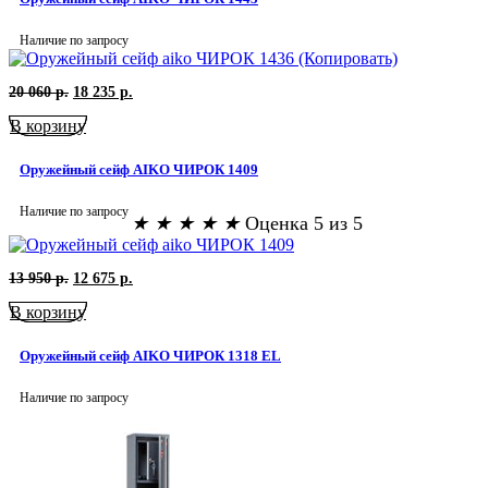
р..
Наличие по запросу
Первоначальная
Текущая
20 060
р.
18 235
р.
цена
цена:
В корзину
составляла
18
20
235
060
р..
Оружейный сейф AIKO ЧИРОК 1409
р..
Наличие по запросу
★
★
★
★
★
Оценка 5 из 5
Первоначальная
Текущая
13 950
р.
12 675
р.
цена
цена:
В корзину
составляла
12
13
675
950
р..
Оружейный сейф AIKO ЧИРОК 1318 EL
р..
Наличие по запросу