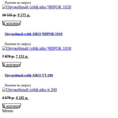
Наличие по запросу
Первоначальная
Текущая
10 535
р.
9 575
р.
цена
цена:
В корзину
составляла
9
10
575
535
р..
Оружейный сейф AIKO ЧИРОК 1018
р..
Наличие по запросу
Первоначальная
Текущая
7 870
р.
7 155
р.
цена
цена:
В корзину
составляла
7
7
155
870
р..
Оружейный сейф AIKO TT-200
р..
Наличие по запросу
Первоначальная
Текущая
4 670
р.
4 245
р.
цена
цена:
В корзину
составляла
4
4
245
Меню
670
р..