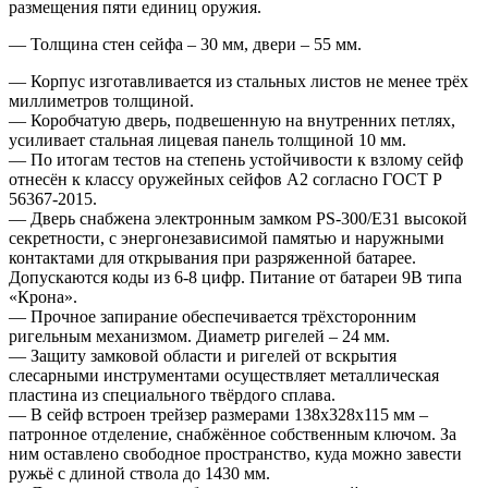
размещения пяти единиц оружия.
— Толщина стен сейфа – 30 мм, двери – 55 мм.
— Корпус изготавливается из стальных листов не менее трёх
миллиметров толщиной.
— Коробчатую дверь, подвешенную на внутренних петлях,
усиливает стальная лицевая панель толщиной 10 мм.
— По итогам тестов на степень устойчивости к взлому сейф
отнесён к классу оружейных сейфов А2 согласно ГОСТ Р
56367-2015.
— Дверь снабжена электронным замком PS-300/E31 высокой
секретности, с энергонезависимой памятью и наружными
контактами для открывания при разряженной батарее.
Допускаются коды из 6-8 цифр. Питание от батареи 9В типа
«Крона».
— Прочное запирание обеспечивается трёхсторонним
ригельным механизмом. Диаметр ригелей – 24 мм.
— Защиту замковой области и ригелей от вскрытия
слесарными инструментами осуществляет металлическая
пластина из специального твёрдого сплава.
— В сейф встроен трейзер размерами 138x328x115 мм –
патронное отделение, снабжённое собственным ключом. За
ним оставлено свободное пространство, куда можно завести
ружьё с длиной ствола до 1430 мм.