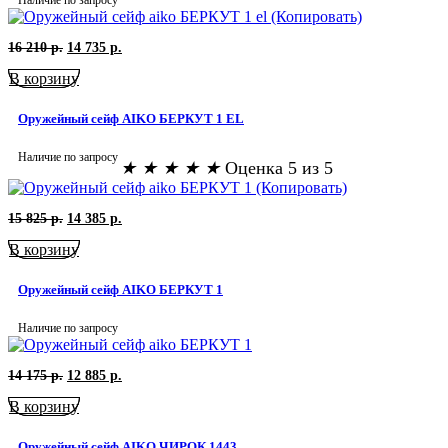
Наличие по запросу
Первоначальная
Текущая
16 210
р.
14 735
р.
цена
цена:
В корзину
составляла
14
16
735
210
р..
Оружейный сейф AIKO БЕРКУТ 1 EL
р..
Наличие по запросу
★
★
★
★
★
Оценка 5 из 5
Первоначальная
Текущая
15 825
р.
14 385
р.
цена
цена:
В корзину
составляла
14
15
385
825
р..
Оружейный сейф AIKO БЕРКУТ 1
р..
Наличие по запросу
Первоначальная
Текущая
14 175
р.
12 885
р.
цена
цена:
В корзину
составляла
12
14
885
175
р..
Оружейный сейф AIKO ЧИРОК 1443