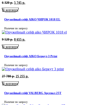
Первоначальная
Текущая
6 320
р.
5 745
р.
цена
цена:
В корзину
составляла
5
6
745
320
р..
Оружейный сейф AIKO ЧИРОК 1018 EL
р..
Наличие по запросу
Первоначальная
Текущая
9 520
р.
8 655
р.
цена
цена:
В корзину
составляла
8
9
655
520
р..
Оружейный сейф AIKO Беркут-3 Print
р..
Наличие по запросу
Первоначальная
Текущая
27 780
р.
25 255
р.
цена
цена:
В корзину
составляла
25
27
255
780
р..
Оружейный сейф VALBERG Арсенал 25T
р..
Наличие по запросу