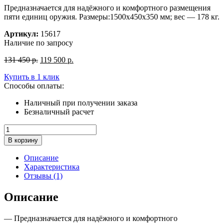
Предназначается для надёжного и комфортного размещения
пяти единиц оружия. Размеры:1500x450x350 мм; вес — 178 кг.
Артикул:
15617
Наличие по запросу
Первоначальная
Текущая
131 450
р.
119 500
р.
цена
цена:
Купить в 1 клик
составляла
119
Способы оплаты:
131
500
450
р..
Наличный при получении заказа
р..
Безналичный расчет
Количество
товара
В корзину
Сейф
оружейный
Описание
VALBERG
Характеристика
ИРБИС
Отзывы (1)
5
EL
Описание
— Предназначается для надёжного и комфортного