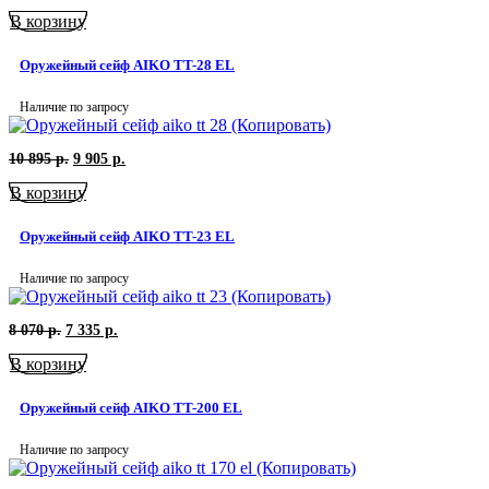
цена
цена:
В корзину
составляла
4
5
705
180
р..
Оружейный сейф AIKO TT-28 EL
р..
Наличие по запросу
Первоначальная
Текущая
10 895
р.
9 905
р.
цена
цена:
В корзину
составляла
9
10
905
895
р..
Оружейный сейф AIKO TT-23 EL
р..
Наличие по запросу
Первоначальная
Текущая
8 070
р.
7 335
р.
цена
цена:
В корзину
составляла
7
8
335
070
р..
Оружейный сейф AIKO TT-200 EL
р..
Наличие по запросу