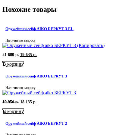
Похожие товары
Оружейный сейф AIKO БЕРКУТ 3 EL
Наличие по запросу
Первоначальная
Текущая
21 600
р.
19 635
р.
цена
цена:
В корзину
составляла
19
21
635
600
р..
Оружейный сейф AIKO БЕРКУТ 3
р..
Наличие по запросу
Первоначальная
Текущая
19 950
р.
18 135
р.
цена
цена:
В корзину
составляла
18
19
135
950
р..
Оружейный сейф AIKO БЕРКУТ 2
р..