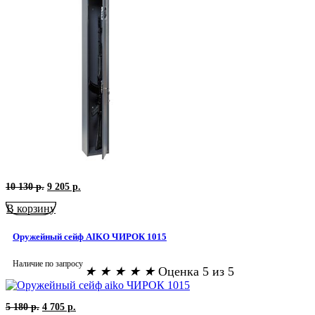
Первоначальная
Текущая
10 130
р.
9 205
р.
цена
цена:
В корзину
составляла
9
10
205
130
р..
Оружейный сейф AIKO ЧИРОК 1015
р..
Наличие по запросу
★
★
★
★
★
Оценка 5 из 5
Первоначальная
Текущая
5 180
р.
4 705
р.