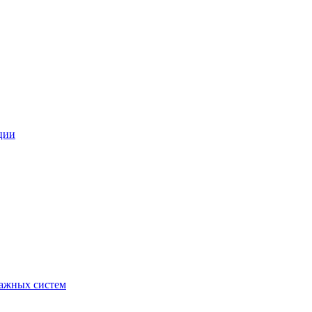
ции
ражных систем