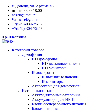
Перейти
г. Донецк, ул. Артема 43
к
пн-пт 09:00-18:00
содержимому
sos.dn@mail.ru
Чат в Telegram
+7(949)-034-75-57
+7(949)-304-75-57
0
р.
0
Корзина
Категории товаров
Домофония
HD домофоны
HD вызывные панели
HD мониторы
IP домофоны
IP вызывные панели
IP мониторы
Аксессуары для домофонов
Источники питания
Аккумуляторные батарейки
Аккумуляторы для ИБП
Блоки бесперебойного питания
Блоки питания