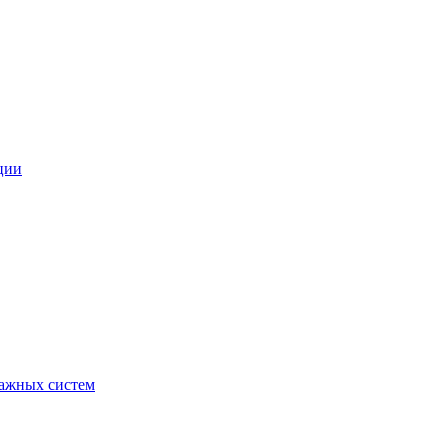
ции
ражных систем