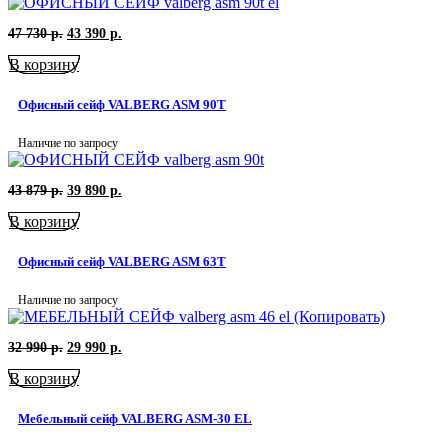
Первоначальная
Текущая
47 730
р.
43 390
р.
цена
цена:
В корзину
составляла
43
47
390
730
р..
Офисный сейф VALBERG ASM 90T
р..
Наличие по запросу
Первоначальная
Текущая
43 879
р.
39 890
р.
цена
цена:
В корзину
составляла
39
43
890
879
р..
Офисный сейф VALBERG ASM 63T
р..
Наличие по запросу
Первоначальная
Текущая
32 990
р.
29 990
р.
цена
цена:
В корзину
составляла
29
32
990
990
р..
Мебельный сейф VALBERG ASM-30 EL
р..