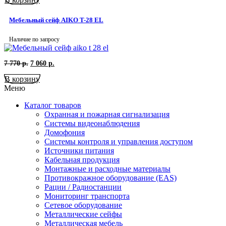
8
070
880
р..
Мебельный сейф AIKO T-28 EL
р..
Наличие по запросу
Первоначальная
Текущая
7 770
р.
7 060
р.
цена
цена:
В корзину
составляла
7
7
060
Меню
770
р..
р..
Каталог товаров
Охранная и пожарная сигнализация
Системы видеонаблюдения
Домофония
Системы контроля и управления доступом
Источники питания
Кабельная продукция
Монтажные и расходные материалы
Противокражное оборудование (EAS)
Рации / Радиостанции
Мониторинг транспорта
Сетевое оборудование
Металлические сейфы
Металлическая мебель