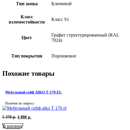
Тип замка
Ключевой
Класс
Класс S1
взломостойкости
Графит структурированный (RAL
Цвет
7024)
Тип покрытия
Порошковое
Похожие товары
Мебельный сейф AIKO Т-170 EL
Наличие по запросу
Первоначальная
Текущая
5 370
р.
4 880
р.
цена
цена:
В корзину
составляла
4