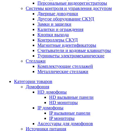
Персональные видеорегистраторы
Системы контроля и управления доступом
Дверные доводчики
Другое оборудование СКУД
Замки и защелки
Калитки и ограждения
Кнопки выхода
Контроллеры СКУД
Магнитные идентификаторы
Считыватели и кодовые клавиатуры
Турникеты электромеханические
Стеллажи
Комплектующие стеллажей
Металлические стеллажи
Категории товаров
Домофония
HD домофоны
HD вызывные панели
HD мониторы
IP домофоны
IP вызывные панели
IP мониторы
Аксессуары для домофонов
Источники питания