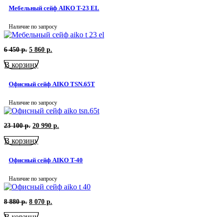
729
р..
Мебельный сейф AIKO T-23 EL
р..
Наличие по запросу
Первоначальная
Текущая
6 450
р.
5 860
р.
цена
цена:
В корзину
составляла
5
6
860
450
р..
Офисный сейф AIKO TSN.65T
р..
Наличие по запросу
Первоначальная
Текущая
23 100
р.
20 990
р.
цена
цена:
В корзину
составляла
20
23
990
100
р..
Офисный сейф AIKO T-40
р..
Наличие по запросу
Первоначальная
Текущая
8 880
р.
8 070
р.
цена
цена:
В корзину
составляла
8