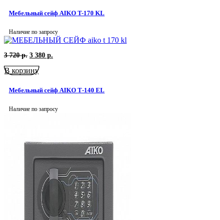
5
880
370
р..
Мебельный сейф AIKO T-170 KL
р..
Наличие по запросу
Первоначальная
Текущая
3 720
р.
3 380
р.
цена
цена:
В корзину
составляла
3
3
380
720
р..
Мебельный сейф AIKO Т-140 EL
р..
Наличие по запросу