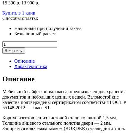
Первоначальная
Текущая
15 390
р.
13 990
р.
цена
цена:
Купить в 1 клик
составляла
13
Способы оплаты:
15
990
390
р..
Наличный при получении заказа
р..
Безналичный расчет
Количество
товара
В корзину
Офисный
сейф
Описание
AIKO
Характеристика
TSN.30
Описание
Мебельный сейф эконом-класса, предназначен для хранения
документов и небольших ценных вещей. Взломостойкие
качества подтверждены сертификатом соответствия ГОСТ Р
55148-2012 — класс S1.
Корпус изготовлен из листовой стали толщиной 1,5 мм.
Толщина лицевого стального полотна двери — 2 мм.
Запирается ключевым замком (BORDER) сувальдного типа.