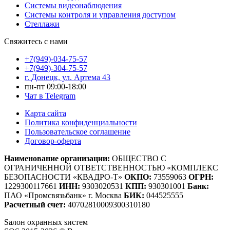
Системы видеонаблюдения
Системы контроля и управления доступом
Стеллажи
Свяжитесь с нами
+7(949)-034-75-57
+7(949)-304-75-57
г. Донецк, ул. Артема 43
пн-пт 09:00-18:00
Чат в Telegram
Карта сайта
Политика конфиденциальности
Пользовательское соглашение
Договор-оферта
Наименование организации:
ОБЩЕСТВО С
ОГРАНИЧЕННОЙ ОТВЕТСТВЕННОСТЬЮ «КОМПЛЕКС
БЕЗОПАСНОСТИ «КВАДРО-Т»
ОКПО:
73559063
ОГРН:
1229300117661
ИНН:
9303020531
КПП:
930301001
Банк:
ПАО «Промсвязьбанк» г. Москва
БИК:
044525555
Расчетный счет:
40702810009300310180
S
алон
о
хранных
s
истем