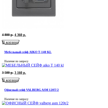
Первоначальная
Текущая
4 800
р.
4 360
р.
цена
цена:
В корзину
составляла
4
4
360
800
р..
Мебельный сейф AIKO Т-140 KL
р..
Наличие по запросу
Первоначальная
Текущая
3 500
р.
3 160
р.
цена
цена:
В корзину
составляла
3
3
160
500
р..
Офисный сейф VALBERG ASM 120T/2
р..
Наличие по запросу