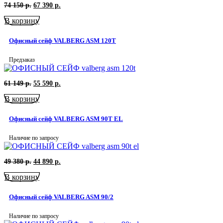
Первоначальная
Текущая
74 150
р.
67 390
р.
цена
цена:
В корзину
составляла
67
74
390
150
р..
Офисный сейф VALBERG ASM 120T
р..
Предзаказ
Первоначальная
Текущая
61 149
р.
55 590
р.
цена
цена:
В корзину
составляла
55
61
590
149
р..
Офисный сейф VALBERG ASM 90T EL
р..
Наличие по запросу
Первоначальная
Текущая
49 380
р.
44 890
р.
цена
цена:
В корзину
составляла
44
49
890
380
р..
Офисный сейф VALBERG ASM 90/2
р..
Наличие по запросу