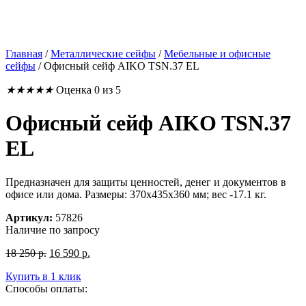
Главная
/
Металлические сейфы
/
Мебельные и офисные
сейфы
/
Офисный сейф AIKO TSN.37 EL
★
★
★
★
★
Оценка 0 из 5
Офисный сейф AIKO TSN.37
EL
Предназначен для защиты ценностей, денег и документов в
офисе или дома. Размеры: 370x435x360 мм; вес -17.1 кг.
Артикул:
57826
Наличие по запросу
Первоначальная
Текущая
18 250
р.
16 590
р.
цена
цена:
Купить в 1 клик
составляла
16
Способы оплаты:
18
590
250
р..