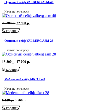
000
р..
Офисный сейф VALBERG ASM-46
р..
Наличие по запросу
Первоначальная
Текущая
25 289
р.
22 990
р.
цена
цена:
В корзину
составляла
22
25
990
289
р..
Офисный сейф VALBERG ASM-28
р..
Наличие по запросу
Первоначальная
Текущая
18 800
р.
17 090
р.
цена
цена:
В корзину
составляла
17
18
090
800
р..
Мебельный сейф AIKO T-28
р..
Наличие по запросу
Первоначальная
Текущая
6 120
р.
5 560
р.
цена
цена:
В корзину
составляла
5