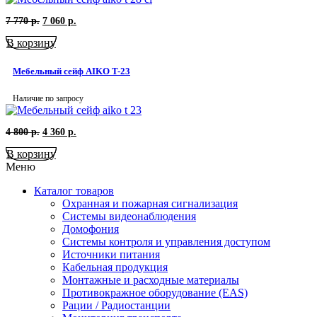
Первоначальная
Текущая
7 770
р.
7 060
р.
цена
цена:
В корзину
составляла
7
7
060
770
р..
Мебельный сейф AIKO T-23
р..
Наличие по запросу
Первоначальная
Текущая
4 800
р.
4 360
р.
цена
цена:
В корзину
составляла
4
4
360
Меню
800
р..
р..
Каталог товаров
Охранная и пожарная сигнализация
Системы видеонаблюдения
Домофония
Системы контроля и управления доступом
Источники питания
Кабельная продукция
Монтажные и расходные материалы
Противокражное оборудование (EAS)
Рации / Радиостанции