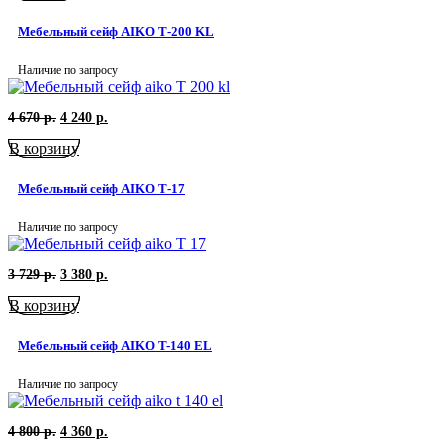
6
560
120
р..
Мебельный сейф AIKO Т-200 KL
р..
Наличие по запросу
Первоначальная
Текущая
4 670
р.
4 240
р.
цена
цена:
В корзину
составляла
4
4
240
670
р..
Мебельный сейф AIKO Т-17
р..
Наличие по запросу
Первоначальная
Текущая
3 729
р.
3 380
р.
цена
цена:
В корзину
составляла
3
3
380
729
р..
Мебельный сейф AIKO T-140 EL
р..
Наличие по запросу
Первоначальная
Текущая
4 800
р.
4 360
р.
цена
цена: