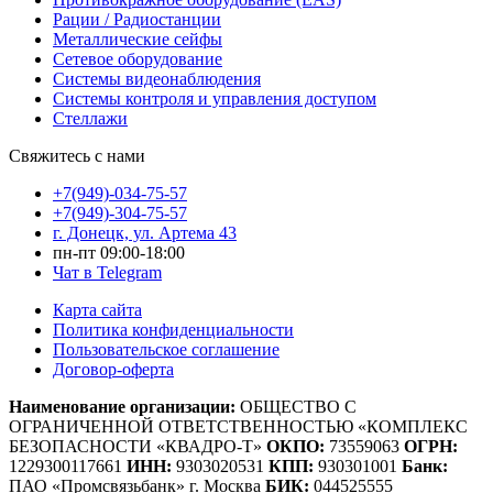
Рации / Радиостанции
Металлические сейфы
Сетевое оборудование
Системы видеонаблюдения
Системы контроля и управления доступом
Стеллажи
Свяжитесь с нами
+7(949)-034-75-57
+7(949)-304-75-57
г. Донецк, ул. Артема 43
пн-пт 09:00-18:00
Чат в Telegram
Карта сайта
Политика конфиденциальности
Пользовательское соглашение
Договор-оферта
Наименование организации:
ОБЩЕСТВО С
ОГРАНИЧЕННОЙ ОТВЕТСТВЕННОСТЬЮ «КОМПЛЕКС
БЕЗОПАСНОСТИ «КВАДРО-Т»
ОКПО:
73559063
ОГРН:
1229300117661
ИНН:
9303020531
КПП:
930301001
Банк:
ПАО «Промсвязьбанк» г. Москва
БИК:
044525555