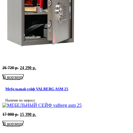
Первоначальная
Текущая
26 720
р.
24 290
р.
цена
цена:
В корзину
составляла
24
26
290
720
р..
Мебельный сейф VALBERG ASM 25
р..
Наличие по запросу
Первоначальная
Текущая
17 000
р.
15 390
р.
цена
цена:
В корзину
составляла
15
17
390