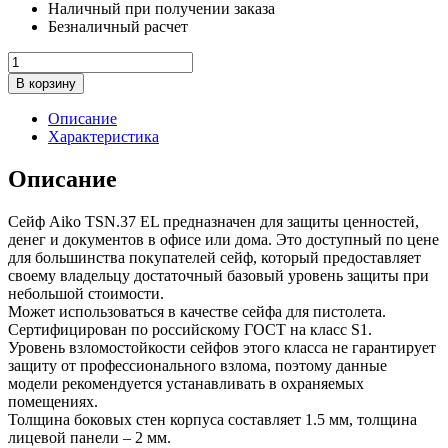
Наличный при получении заказа
р..
Безналичный расчет
Количество
товара
В корзину
Офисный
сейф
Описание
AIKO
Характеристика
TSN.37
EL
Описание
Сейф Aiko TSN.37 EL предназначен для защиты ценностей,
денег и документов в офисе или дома. Это доступный по цене
для большинства покупателей сейф, который предоставляет
своему владельцу достаточный базовый уровень защиты при
небольшой стоимости.
Может использоваться в качестве сейфа для пистолета.
Сертифицирован по российскому ГОСТ на класс S1.
Уровень взломостойкости сейфов этого класса не гарантирует
защиту от профессионального взлома, поэтому данные
модели рекомендуется устанавливать в охраняемых
помещениях.
Толщина боковых стен корпуса составляет 1.5 мм, толщина
лицевой панели – 2 мм.