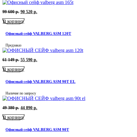
Первоначальная
Текущая
99 600
р.
90 520
р.
цена
цена:
В корзину
составляла
90
99
520
600
р..
Офисный сейф VALBERG ASM 120T
р..
Предзаказ
Первоначальная
Текущая
61 149
р.
55 590
р.
цена
цена:
В корзину
составляла
55
61
590
149
р..
Офисный сейф VALBERG ASM 90T EL
р..
Наличие по запросу
Первоначальная
Текущая
49 380
р.
44 890
р.
цена
цена:
В корзину
составляла
44
49
890
380
р..
Офисный сейф VALBERG ASM 90T
р..