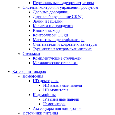
Персональные видеорегистраторы
Системы контроля и управления доступом
Дверные доводчики
Другое оборудование СКУД
Замки и защелки
Калитки и ограждения
Кнопки выхода
Контроллеры СКУД
Магнитные идентификаторы
Считыватели и кодовые клавиатуры
Турникеты электромеханические
Стеллажи
Комплектующие стеллажей
Металлические стеллажи
Категории товаров
Домофония
HD домофоны
HD вызывные панели
HD мониторы
IP домофоны
IP вызывные панели
IP мониторы
Аксессуары для домофонов
Источники питания