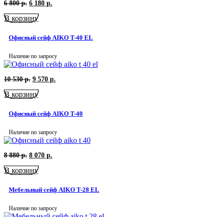
Первоначальная
Текущая
6 800
р.
6 180
р.
цена
цена:
В корзину
составляла
6
6
180
800
р..
Офисный сейф AIKO T-40 EL
р..
Наличие по запросу
Первоначальная
Текущая
10 530
р.
9 570
р.
цена
цена:
В корзину
составляла
9
10
570
530
р..
Офисный сейф AIKO T-40
р..
Наличие по запросу
Первоначальная
Текущая
8 880
р.
8 070
р.
цена
цена:
В корзину
составляла
8
8
070
880
р..
Мебельный сейф AIKO T-28 EL
р..
Наличие по запросу