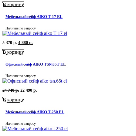
В корзину
составляла
4
4
360
800
р..
Мебельный сейф AIKO Т-17 EL
р..
Наличие по запросу
Первоначальная
Текущая
5 370
р.
4 880
р.
цена
цена:
В корзину
составляла
4
5
880
370
р..
Офисный сейф AIKO TSN.65T EL
р..
Наличие по запросу
Первоначальная
Текущая
24 740
р.
22 490
р.
цена
цена:
В корзину
составляла
22
24
490
740
р..
Мебельный сейф AIKO T-250 EL
р..
Наличие по запросу