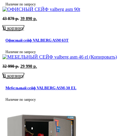
Наличие по запросу
Первоначальная
Текущая
43 879
р.
39 890
р.
цена
цена:
В корзину
составляла
39
43
890
879
р..
Офисный сейф VALBERG ASM 63T
р..
Наличие по запросу
Первоначальная
Текущая
32 990
р.
29 990
р.
цена
цена:
В корзину
составляла
29
32
990
990
р..
Мебельный сейф VALBERG ASM-30 EL
р..
Наличие по запросу