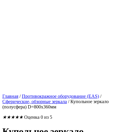
Главная
/
Противокражное оборудование (EAS)
/
Сферические, обзорные зеркала
/
Купольное зеркало
(полусфера) D=800х360мм
★
★
★
★
★
Оценка 0 из 5
Купольное зеркало