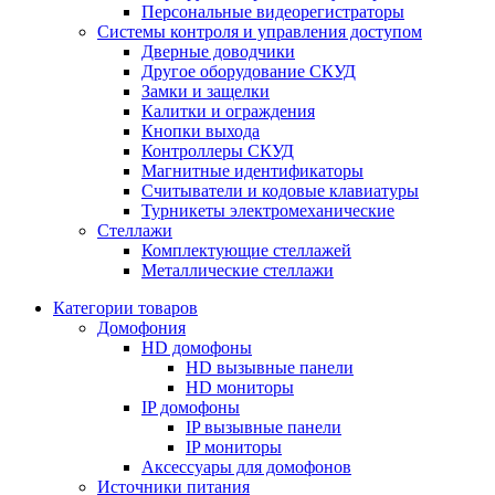
Персональные видеорегистраторы
Системы контроля и управления доступом
Дверные доводчики
Другое оборудование СКУД
Замки и защелки
Калитки и ограждения
Кнопки выхода
Контроллеры СКУД
Магнитные идентификаторы
Считыватели и кодовые клавиатуры
Турникеты электромеханические
Стеллажи
Комплектующие стеллажей
Металлические стеллажи
Категории товаров
Домофония
HD домофоны
HD вызывные панели
HD мониторы
IP домофоны
IP вызывные панели
IP мониторы
Аксессуары для домофонов
Источники питания