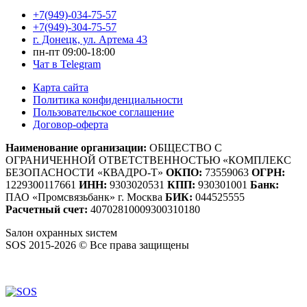
+7(949)-034-75-57
+7(949)-304-75-57
г. Донецк, ул. Артема 43
пн-пт 09:00-18:00
Чат в Telegram
Карта сайта
Политика конфиденциальности
Пользовательское соглашение
Договор-оферта
Наименование организации:
ОБЩЕСТВО С
ОГРАНИЧЕННОЙ ОТВЕТСТВЕННОСТЬЮ «КОМПЛЕКС
БЕЗОПАСНОСТИ «КВАДРО-Т»
ОКПО:
73559063
ОГРН:
1229300117661
ИНН:
9303020531
КПП:
930301001
Банк:
ПАО «Промсвязьбанк» г. Москва
БИК:
044525555
Расчетный счет:
40702810009300310180
S
алон
о
хранных
s
истем
SOS 2015-2026 © Все права защищены
Создание сайтов — WebCreativeStudio