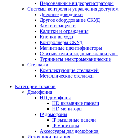
Персональные видеорегистраторы
Системы контроля и управления доступом
Дверные доводчики
Другое оборудование СКУД
Замки и защелки
Калитки и ограждения
Кнопки выхода
Контроллеры СКУД
Магнитные идентификаторы
Считыватели и кодовые клавиатуры
Турникеты электромеханические
Стеллажи
Комплектующие стеллажей
Металлические стеллажи
Категории товаров
Домофония
HD домофоны
HD вызывные панели
HD мониторы
IP домофоны
IP вызывные панели
IP мониторы
Аксессуары для домофонов
Источники питания