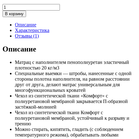
Количество
товара
В корзину
Матрац
медицинский
Описание
НПВ
Характеристика
8242
Отзывы (1)
Описание
Матрац с наполнителем пенополиуретан эластичный
плотностью 20 кг/м3
Специальные выемки — штробы, нанесенные с одной
стороны полотна наполнителя, на равном расстоянии
друг от друга, делают матрас универсальным для
многофункциональных кроватей
Чехол из синтетической ткани «Комфорт» с
полиуретановой мембраной закрывается П-образной
застёжкой-молнией
Чехол из синтетической ткани Комфорт с
полиуретановой мембраной, устойчивый к разрыву и
трению
Можно стирать, кипятить, гладить (с соблюдением
температурного режима), обрабатывать любыми