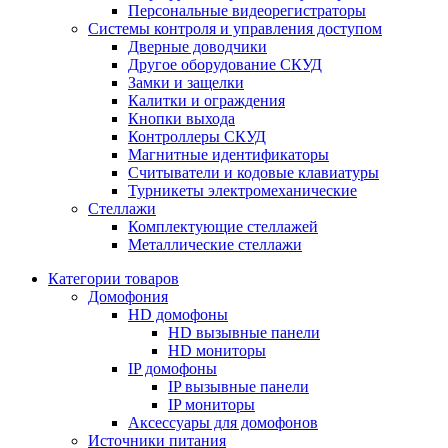
Персональные видеорегистраторы
Системы контроля и управления доступом
Дверные доводчики
Другое оборудование СКУД
Замки и защелки
Калитки и ограждения
Кнопки выхода
Контроллеры СКУД
Магнитные идентификаторы
Считыватели и кодовые клавиатуры
Турникеты электромеханические
Стеллажи
Комплектующие стеллажей
Металлические стеллажи
Категории товаров
Домофония
HD домофоны
HD вызывные панели
HD мониторы
IP домофоны
IP вызывные панели
IP мониторы
Аксессуары для домофонов
Источники питания