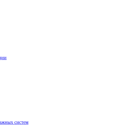
ции
ражных систем