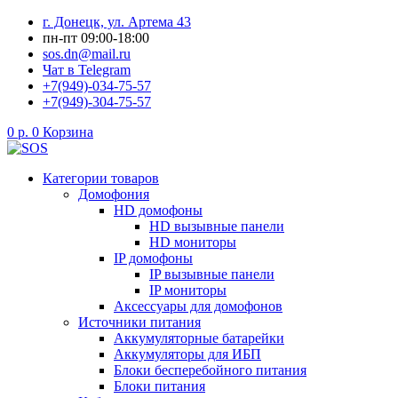
Перейти
г. Донецк, ул. Артема 43
к
пн-пт 09:00-18:00
содержимому
sos.dn@mail.ru
Чат в Telegram
+7(949)-034-75-57
+7(949)-304-75-57
0
р.
0
Корзина
Категории товаров
Домофония
HD домофоны
HD вызывные панели
HD мониторы
IP домофоны
IP вызывные панели
IP мониторы
Аксессуары для домофонов
Источники питания
Аккумуляторные батарейки
Аккумуляторы для ИБП
Блоки бесперебойного питания
Блоки питания