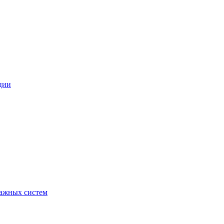
ции
ражных систем