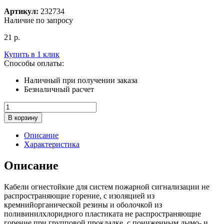
Артикул:
232734
Наличие по запросу
21
р.
Купить в 1 клик
Способы оплаты:
Наличный при получении заказа
Безналичный расчет
Количество
товара
В корзину
Кабель
огнестойкий
Описание
КПСнг(А)-
Характеристика
FRLS
1x2x0,5
Описание
(200м)
Кабели огнестойкие для систем пожарной сигнализации не
распространяющие горение, с изоляцией из
кремнийорганической резины и оболочкой из
поливинилхлоридного пластиката не распространяющие
горение при групповой прокладке, с пониженным дымо- и