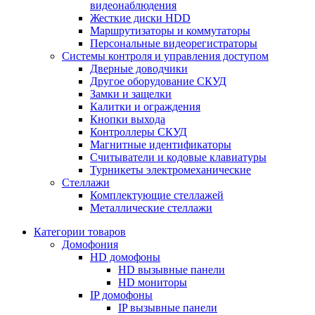
видеонаблюдения
Жесткие диски HDD
Маршрутизаторы и коммутаторы
Персональные видеорегистраторы
Системы контроля и управления доступом
Дверные доводчики
Другое оборудование СКУД
Замки и защелки
Калитки и ограждения
Кнопки выхода
Контроллеры СКУД
Магнитные идентификаторы
Считыватели и кодовые клавиатуры
Турникеты электромеханические
Стеллажи
Комплектующие стеллажей
Металлические стеллажи
Категории товаров
Домофония
HD домофоны
HD вызывные панели
HD мониторы
IP домофоны
IP вызывные панели