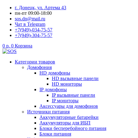
Перейти
г. Донецк, ул. Артема 43
к
пн-пт 09:00-18:00
содержимому
sos.dn@mail.ru
Чат в Telegram
+7(949)-034-75-57
+7(949)-304-75-57
0
р.
0
Корзина
Категории товаров
Домофония
HD домофоны
HD вызывные панели
HD мониторы
IP домофоны
IP вызывные панели
IP мониторы
Аксессуары для домофонов
Источники питания
Аккумуляторные батарейки
Аккумуляторы для ИБП
Блоки бесперебойного питания
Блоки питания