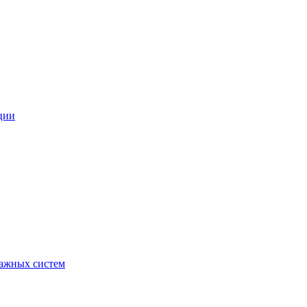
ции
ражных систем