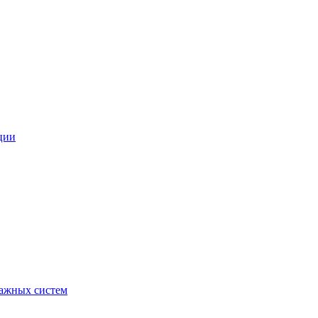
ции
ражных систем