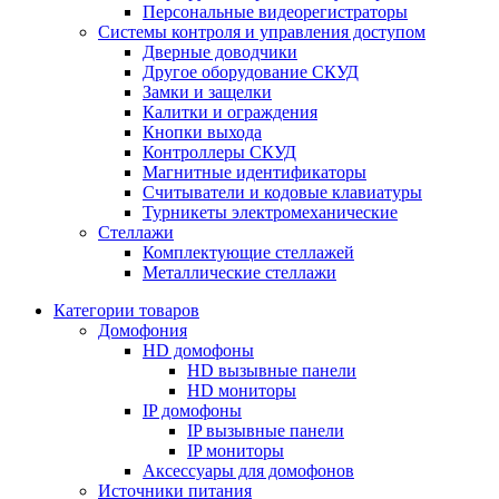
Персональные видеорегистраторы
Системы контроля и управления доступом
Дверные доводчики
Другое оборудование СКУД
Замки и защелки
Калитки и ограждения
Кнопки выхода
Контроллеры СКУД
Магнитные идентификаторы
Считыватели и кодовые клавиатуры
Турникеты электромеханические
Стеллажи
Комплектующие стеллажей
Металлические стеллажи
Категории товаров
Домофония
HD домофоны
HD вызывные панели
HD мониторы
IP домофоны
IP вызывные панели
IP мониторы
Аксессуары для домофонов
Источники питания