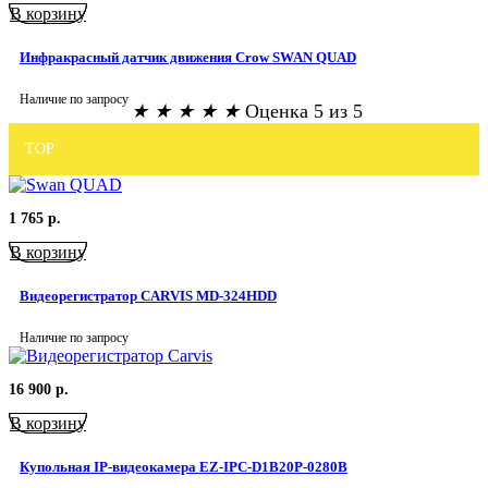
В корзину
Инфракрасный датчик движения Crow SWAN QUAD
Наличие по запросу
★
★
★
★
★
Оценка 5 из 5
TOP
1 765
р.
В корзину
Видеорегистратор CARVIS MD-324HDD
Наличие по запросу
16 900
р.
В корзину
Купольная IP-видеокамера EZ-IPC-D1B20P-0280B