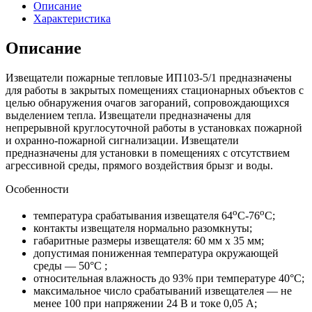
пожарный
Описание
тепловой
Характеристика
ИП
103-
Описание
5/1-
А3••
Извещатели пожарные тепловые ИП103-5/1 предназначены
(со
для работы в закрытых помещениях стационарных объектов с
светодиодом)
целью обнаружения очагов загораний, сопровождающихся
выделением тепла. Извещатели предназначены для
непрерывной круглосуточной работы в установках пожарной
и охранно-пожарной сигнализации. Извещатели
предназначены для установки в помещениях с отсутствием
агрессивной среды, прямого воздействия брызг и воды.
Особенности
о
о
температура срабатывания извещателя 64
С-76
С;
контакты извещателя нормально разомкнуты;
габаритные размеры извещателя: 60 мм х 35 мм;
допустимая пониженная температура окружающей
среды — 50°С ;
относительная влажность до 93% при температуре 40°С;
максимальное число срабатываний извещателея — не
менее 100 при напряжении 24 В и токе 0,05 А;