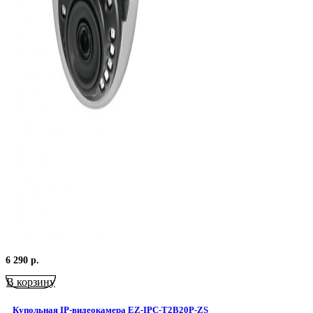
6 290
р.
В корзину
Купольная IP-видеокамера EZ-IPC-T2B20P-ZS