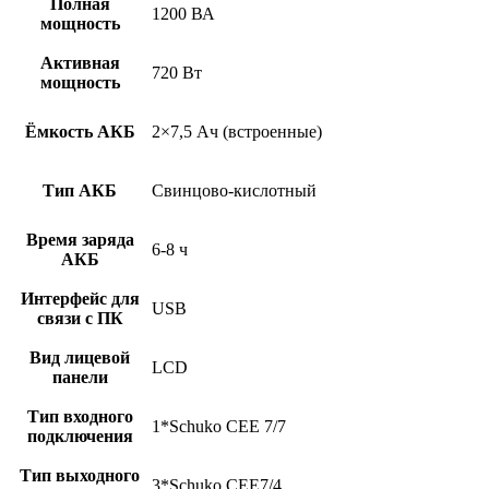
Полная
1200 ВА
мощность
Активная
720 Вт
мощность
Ёмкость АКБ
2×7,5 Ач (встроенные)
Тип АКБ
Свинцово-кислотный
Время заряда
6-8 ч
АКБ
Интерфейс для
USB
связи с ПК
Вид лицевой
LCD
панели
Тип входного
1*Schuko CEE 7/7
подключения
Тип выходного
3*Schuko CEE7/4