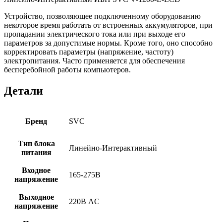
SVC-
Устройство, позволяющее подключенному оборудованию
V-
некоторое время работать от встроенных аккумуляторов, при
1200-
пропадании электрического тока или при выходе его
L-
параметров за допустимые нормы. Кроме того, оно способно
LCD
корректировать параметры (напряжение, частоту)
электропитания. Часто применяется для обеспечения
бесперебойной работы компьютеров.
Детали
Бренд
SVC
Тип блока
Линейно-Интерактивный
питания
Входное
165-275В
напряжение
Выходное
220В AC
напряжение