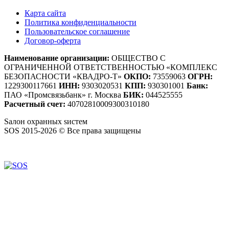
Карта сайта
Политика конфиденциальности
Пользовательское соглашение
Договор-оферта
Наименование организации:
ОБЩЕСТВО С
ОГРАНИЧЕННОЙ ОТВЕТСТВЕННОСТЬЮ «КОМПЛЕКС
БЕЗОПАСНОСТИ «КВАДРО-Т»
ОКПО:
73559063
ОГРН:
1229300117661
ИНН:
9303020531
КПП:
930301001
Банк:
ПАО «Промсвязьбанк» г. Москва
БИК:
044525555
Расчетный счет:
40702810009300310180
S
алон
о
хранных
s
истем
SOS 2015-2026 © Все права защищены
Создание сайтов — WebCreativeStudio