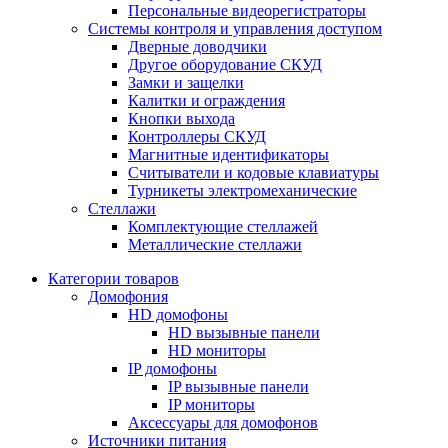
Персональные видеорегистраторы
Системы контроля и управления доступом
Дверные доводчики
Другое оборудование СКУД
Замки и защелки
Калитки и ограждения
Кнопки выхода
Контроллеры СКУД
Магнитные идентификаторы
Считыватели и кодовые клавиатуры
Турникеты электромеханические
Стеллажи
Комплектующие стеллажей
Металлические стеллажи
Категории товаров
Домофония
HD домофоны
HD вызывные панели
HD мониторы
IP домофоны
IP вызывные панели
IP мониторы
Аксессуары для домофонов
Источники питания