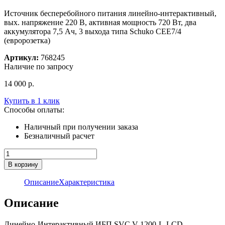
Источник бесперебойного питания линейно-интерактивный,
вых. напряжение 220 В, активная мощность 720 Вт, два
аккумулятора 7,5 Ач, 3 выхода типа Schuko CEE7/4
(евророзетка)
Артикул:
768245
Наличие по запросу
14 000
р.
Купить в 1 клик
Способы оплаты:
Наличный при получении заказа
Безналичный расчет
Количество
товара
В корзину
Источник
бесперебойного
Описание
Характеристика
питания
линейно-
Описание
интерактивный
ИБП
Линейно-Интерактивный ИБП SVC V-1200-L-LCD
DL-