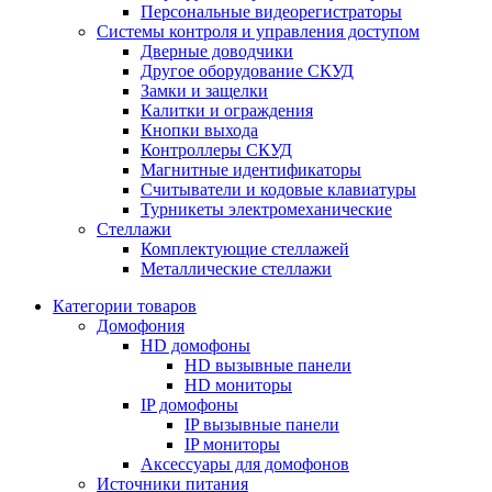
Персональные видеорегистраторы
Системы контроля и управления доступом
Дверные доводчики
Другое оборудование СКУД
Замки и защелки
Калитки и ограждения
Кнопки выхода
Контроллеры СКУД
Магнитные идентификаторы
Считыватели и кодовые клавиатуры
Турникеты электромеханические
Стеллажи
Комплектующие стеллажей
Металлические стеллажи
Категории товаров
Домофония
HD домофоны
HD вызывные панели
HD мониторы
IP домофоны
IP вызывные панели
IP мониторы
Аксессуары для домофонов
Источники питания