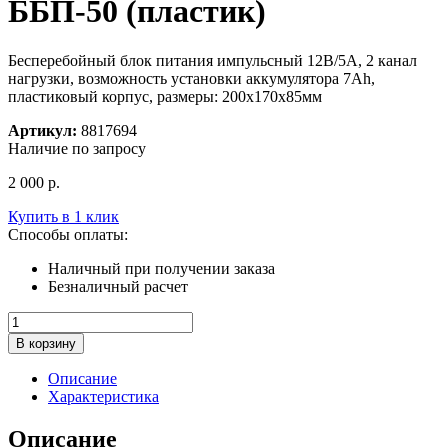
ББП-50 (пластик)
Бесперебойный блок питания импульсный 12В/5А, 2 канал
нагрузки, возможность установки аккумулятора 7Ah,
пластиковый корпус, размеры: 200x170x85мм
Артикул:
8817694
Наличие по запросу
2 000
р.
Купить в 1 клик
Способы оплаты:
Наличный при получении заказа
Безналичный расчет
Количество
товара
В корзину
Блок
бесперебойного
Описание
питания
Характеристика
ББП-50
(пластик)
Описание