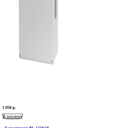
1 050
р.
В корзину
Блок питания BG-1220/18