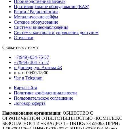
Производственная мебель
Противокражное оборудование (EAS)
Рации / Радиостанции
Металлические сейфы
Сетевое оборудование
Системы видеонаблюдения
Системы контроля и управления доступом
Стеллажи
Свяжитесь с нами
+7(949)-034-75-57
+7(949)-304-75-57
г. Донецк, ул. Артема 43
пн-пт 09:00-18:00
Чат в Telegram
Карта сайта
Политика конфиденциальности
Пользовательское соглашение
Договор-оферта
Наименование организации:
ОБЩЕСТВО С
ОГРАНИЧЕННОЙ ОТВЕТСТВЕННОСТЬЮ «КОМПЛЕКС
БЕЗОПАСНОСТИ «КВАДРО-Т»
ОКПО:
73559063
ОГРН:
1229300117661
ИНН:
9303020531
КПП:
930301001
Банк: