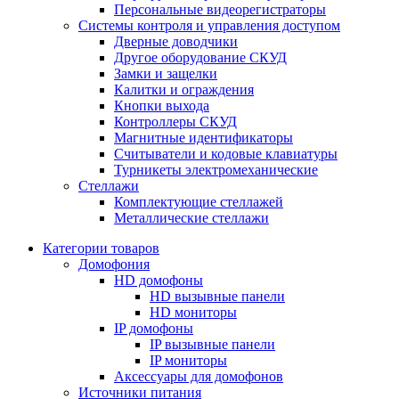
Персональные видеорегистраторы
Системы контроля и управления доступом
Дверные доводчики
Другое оборудование СКУД
Замки и защелки
Калитки и ограждения
Кнопки выхода
Контроллеры СКУД
Магнитные идентификаторы
Считыватели и кодовые клавиатуры
Турникеты электромеханические
Стеллажи
Комплектующие стеллажей
Металлические стеллажи
Категории товаров
Домофония
HD домофоны
HD вызывные панели
HD мониторы
IP домофоны
IP вызывные панели
IP мониторы
Аксессуары для домофонов
Источники питания