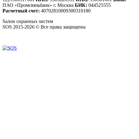
ПАО «Промсвязьбанк» г. Москва
БИК:
044525555
Расчетный счет:
40702810009300310180
S
алон
о
хранных
s
истем
SOS 2015-2026 © Все права защищены
Создание сайтов — WebCreativeStudio