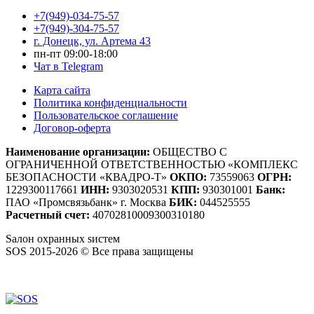
+7(949)-034-75-57
+7(949)-304-75-57
г. Донецк, ул. Артема 43
пн-пт 09:00-18:00
Чат в Telegram
Карта сайта
Политика конфиденциальности
Пользовательское соглашение
Договор-оферта
Наименование организации:
ОБЩЕСТВО С
ОГРАНИЧЕННОЙ ОТВЕТСТВЕННОСТЬЮ «КОМПЛЕКС
БЕЗОПАСНОСТИ «КВАДРО-Т»
ОКПО:
73559063
ОГРН:
1229300117661
ИНН:
9303020531
КПП:
930301001
Банк:
ПАО «Промсвязьбанк» г. Москва
БИК:
044525555
Расчетный счет:
40702810009300310180
S
алон
о
хранных
s
истем
SOS 2015-2026 © Все права защищены
Создание сайтов — WebCreativeStudio