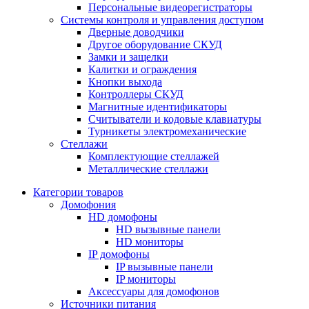
Персональные видеорегистраторы
Системы контроля и управления доступом
Дверные доводчики
Другое оборудование СКУД
Замки и защелки
Калитки и ограждения
Кнопки выхода
Контроллеры СКУД
Магнитные идентификаторы
Считыватели и кодовые клавиатуры
Турникеты электромеханические
Стеллажи
Комплектующие стеллажей
Металлические стеллажи
Категории товаров
Домофония
HD домофоны
HD вызывные панели
HD мониторы
IP домофоны
IP вызывные панели
IP мониторы
Аксессуары для домофонов
Источники питания