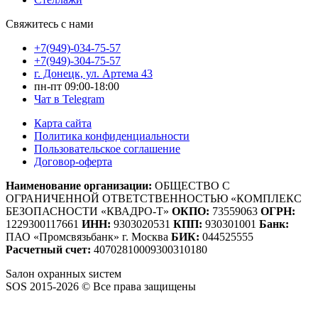
Свяжитесь с нами
+7(949)-034-75-57
+7(949)-304-75-57
г. Донецк, ул. Артема 43
пн-пт 09:00-18:00
Чат в Telegram
Карта сайта
Политика конфиденциальности
Пользовательское соглашение
Договор-оферта
Наименование организации:
ОБЩЕСТВО С
ОГРАНИЧЕННОЙ ОТВЕТСТВЕННОСТЬЮ «КОМПЛЕКС
БЕЗОПАСНОСТИ «КВАДРО-Т»
ОКПО:
73559063
ОГРН:
1229300117661
ИНН:
9303020531
КПП:
930301001
Банк:
ПАО «Промсвязьбанк» г. Москва
БИК:
044525555
Расчетный счет:
40702810009300310180
S
алон
о
хранных
s
истем
SOS 2015-2026 © Все права защищены
Создание сайтов — WebCreativeStudio