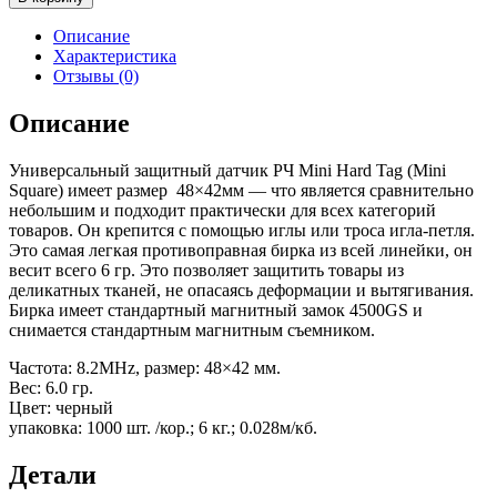
Бирка
бутылочная
Описание
RF
Характеристика
Mini
Отзывы (0)
Square
48х42
Описание
мм
Универсальный защитный датчик РЧ Mini Hard Tag (Mini
Square) имеет размер 48×42мм — что является сравнительно
небольшим и подходит практически для всех категорий
товаров. Он крепится с помощью иглы или троса игла-петля.
Это самая легкая противоправная бирка из всей линейки, он
весит всего 6 гр. Это позволяет защитить товары из
деликатных тканей, не опасаясь деформации и вытягивания.
Бирка имеет стандартный магнитный замок 4500GS и
снимается стандартным магнитным съемником.
Частота: 8.2MHz, размер: 48×42 мм.
Вес: 6.0 гр.
Цвет: черный
упаковка: 1000 шт. /кор.; 6 кг.; 0.028м/кб.
Детали