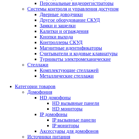
Персональные видеорегистраторы
Системы контроля и управления доступом
Дверные доводчики
Другое оборудование СКУД
Замки и защелки
Калитки и ограждения
Кнопки выхода
Контроллеры СКУД
Магнитные идентификаторы
Считыватели и кодовые клавиатуры
Турникеты электромеханические
Стеллажи
Комплектующие стеллажей
Металлические стеллажи
Категории товаров
Домофония
HD домофоны
HD вызывные панели
HD мониторы
IP домофоны
IP вызывные панели
IP мониторы
Аксессуары для домофонов
Источники питания