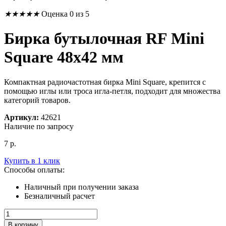
★
★
★
★
★
Оценка 0 из 5
Бирка бутылочная RF Mini
Square 48х42 мм
Компактная радиочастотная бирка Mini Square, крепится с
помощью иглы или троса игла-петля, подходит для множества
категорий товаров
.
Артикул:
42621
Наличие по запросу
7
р.
Купить в 1 клик
Способы оплаты:
Наличный при получении заказа
Безналичный расчет
Количество
товара
В корзину