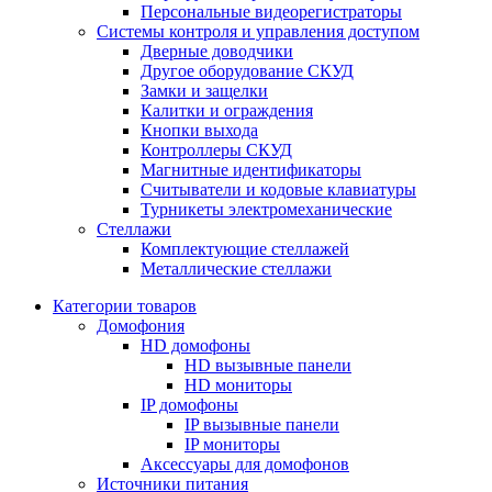
Персональные видеорегистраторы
Системы контроля и управления доступом
Дверные доводчики
Другое оборудование СКУД
Замки и защелки
Калитки и ограждения
Кнопки выхода
Контроллеры СКУД
Магнитные идентификаторы
Считыватели и кодовые клавиатуры
Турникеты электромеханические
Стеллажи
Комплектующие стеллажей
Металлические стеллажи
Категории товаров
Домофония
HD домофоны
HD вызывные панели
HD мониторы
IP домофоны
IP вызывные панели
IP мониторы
Аксессуары для домофонов
Источники питания