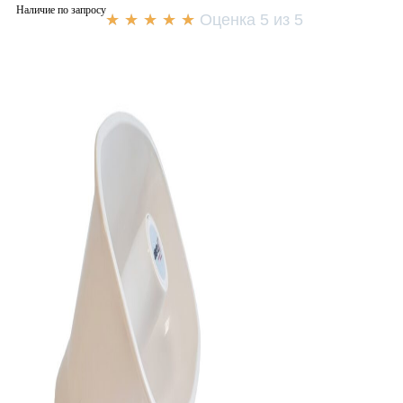
Наличие по запросу
★
★
★
★
★
Оценка 5 из 5