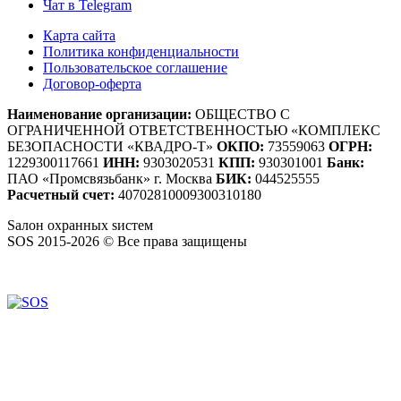
Чат в Telegram
Карта сайта
Политика конфиденциальности
Пользовательское соглашение
Договор-оферта
Наименование организации:
ОБЩЕСТВО С
ОГРАНИЧЕННОЙ ОТВЕТСТВЕННОСТЬЮ «КОМПЛЕКС
БЕЗОПАСНОСТИ «КВАДРО-Т»
ОКПО:
73559063
ОГРН:
1229300117661
ИНН:
9303020531
КПП:
930301001
Банк:
ПАО «Промсвязьбанк» г. Москва
БИК:
044525555
Расчетный счет:
40702810009300310180
S
алон
о
хранных
s
истем
SOS 2015-2026 © Все права защищены
Создание сайтов — WebCreativeStudio