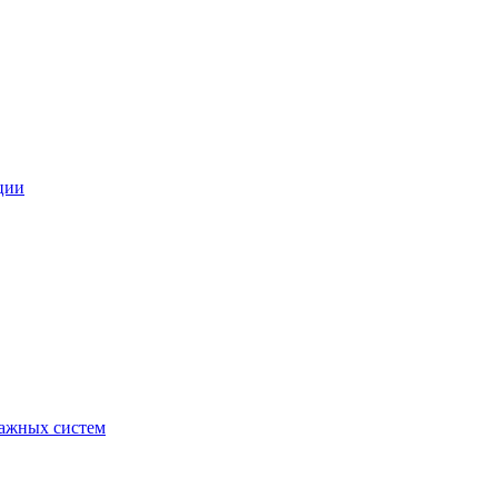
ции
ражных систем