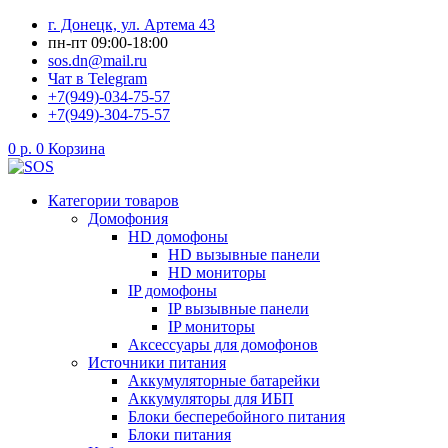
Перейти
г. Донецк, ул. Артема 43
к
пн-пт 09:00-18:00
содержимому
sos.dn@mail.ru
Чат в Telegram
+7(949)-034-75-57
+7(949)-304-75-57
0
р.
0
Корзина
Категории товаров
Домофония
HD домофоны
HD вызывные панели
HD мониторы
IP домофоны
IP вызывные панели
IP мониторы
Аксессуары для домофонов
Источники питания
Аккумуляторные батарейки
Аккумуляторы для ИБП
Блоки бесперебойного питания
Блоки питания