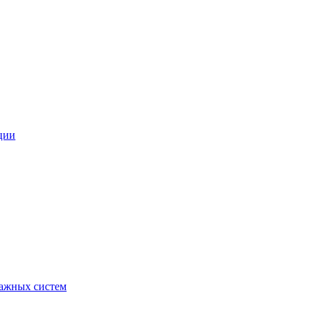
ции
ражных систем