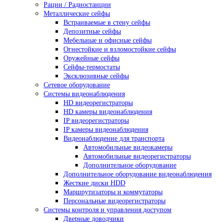
Рации / Радиостанции
Металлические сейфы
Встраиваемые в стену сейфы
Депозитные сейфы
Мебельные и офисные сейфы
Огнестойкие и взломостойкие сейфы
Оружейные сейфы
Сейфы-термостаты
Эксклюзивные сейфы
Сетевое оборудование
Системы видеонаблюдения
HD видеорегистраторы
HD камеры видеонаблюдения
IP видеорегистраторы
IP камеры видеонаблюдения
Видеонаблюдение для транспорта
Автомобильные видеокамеры
Автомобильные видеорегистраторы
Дополнительное оборудование
Дополнительное оборудование видеонаблюдения
Жесткие диски HDD
Маршрутизаторы и коммутаторы
Персональные видеорегистраторы
Системы контроля и управления доступом
Дверные доводчики