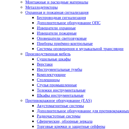
Монтажные и расходные материалы
Металлодетекторы
Охранная и пожарная сигнализация
Беспроводная сигнализация
Дополнительное оборудование ОПС
Извещатели охранные
Извещатели пожарные
Оповещатели светозвуковые
Приборы приёмно-контрольные
Системы оповещения и музыкальной трансляции
Производственная мебель
Cушильные шкафы
Верстаки
Инструментальные тумбы
Комплектующие
Столешницы
Стулья промышленные
Тележки инструментальные
Шкафы инструментальные
Противокражное оборудование (EAS)
Акустомагнитные системы
Дополнительное оборудование для противокражных
Радиочастотные системы
Сферические, обзорные зеркала
Торговые крючки и защитные сейферы