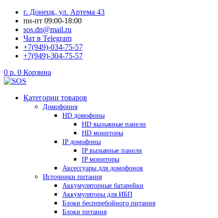
Перейти
г. Донецк, ул. Артема 43
к
пн-пт 09:00-18:00
содержимому
sos.dn@mail.ru
Чат в Telegram
+7(949)-034-75-57
+7(949)-304-75-57
0
р.
0
Корзина
Категории товаров
Домофония
HD домофоны
HD вызывные панели
HD мониторы
IP домофоны
IP вызывные панели
IP мониторы
Аксессуары для домофонов
Источники питания
Аккумуляторные батарейки
Аккумуляторы для ИБП
Блоки бесперебойного питания
Блоки питания