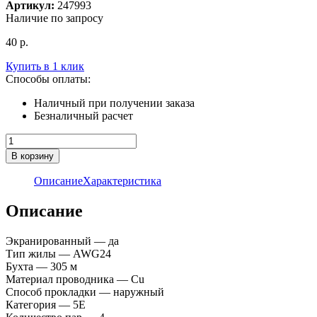
Артикул:
247993
Наличие по запросу
40
р.
Купить в 1 клик
Способы оплаты:
Наличный при получении заказа
Безналичный расчет
Количество
товара
В корзину
Кабель
FTP
Описание
Характеристика
5E
Eletec
Описание
4x2xAWG24,
наружный,
Экранированный — да
305м
Тип жилы — AWG24
Бухта — 305 м
Материал проводника — Cu
Способ прокладки — наружный
Категория — 5E