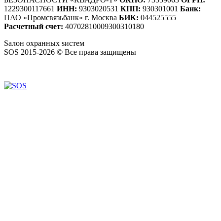
1229300117661
ИНН:
9303020531
КПП:
930301001
Банк:
ПАО «Промсвязьбанк» г. Москва
БИК:
044525555
Расчетный счет:
40702810009300310180
S
алон
о
хранных
s
истем
SOS 2015-2026 © Все права защищены
Создание сайтов — WebCreativeStudio