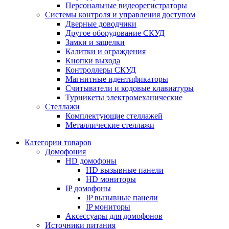
Персональные видеорегистраторы
Системы контроля и управления доступом
Дверные доводчики
Другое оборудование СКУД
Замки и защелки
Калитки и ограждения
Кнопки выхода
Контроллеры СКУД
Магнитные идентификаторы
Считыватели и кодовые клавиатуры
Турникеты электромеханические
Стеллажи
Комплектующие стеллажей
Металлические стеллажи
Категории товаров
Домофония
HD домофоны
HD вызывные панели
HD мониторы
IP домофоны
IP вызывные панели
IP мониторы
Аксессуары для домофонов
Источники питания