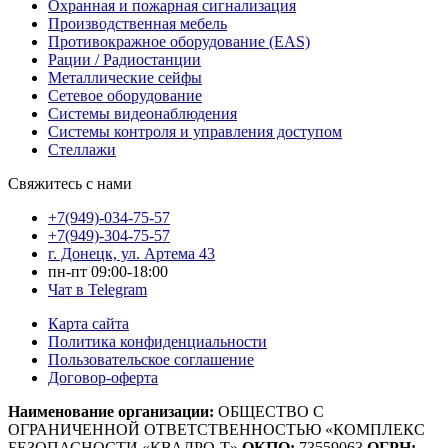
Охранная и пожарная сигнализация
Производственная мебель
Противокражное оборудование (EAS)
Рации / Радиостанции
Металлические сейфы
Сетевое оборудование
Системы видеонаблюдения
Системы контроля и управления доступом
Стеллажи
Свяжитесь с нами
+7(949)-034-75-57
+7(949)-304-75-57
г. Донецк, ул. Артема 43
пн-пт 09:00-18:00
Чат в Telegram
Карта сайта
Политика конфиденциальности
Пользовательское соглашение
Договор-оферта
Наименование организации:
ОБЩЕСТВО С
ОГРАНИЧЕННОЙ ОТВЕТСТВЕННОСТЬЮ «КОМПЛЕКС
БЕЗОПАСНОСТИ «КВАДРО-Т»
ОКПО:
73559063
ОГРН: